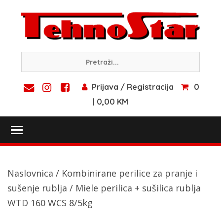
Skip
to
content
Prijava / Registracija
0
| 0,00 KM
Toggle main menu visibility
Naslovnica
/
Kombinirane perilice za pranje i
sušenje rublja
/ Miele perilica + sušilica rublja
WTD 160 WCS 8/5kg