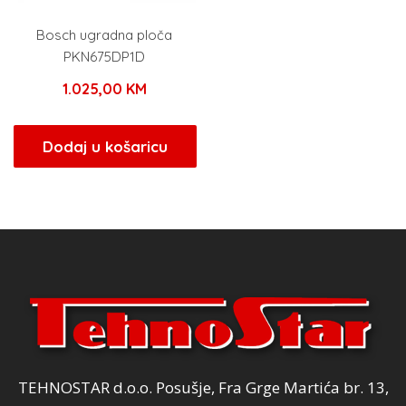
Bosch ugradna ploča
PKN675DP1D
1.025,00
KM
Dodaj u košaricu
TEHNOSTAR d.o.o. Posušje, Fra Grge Martića br. 13,