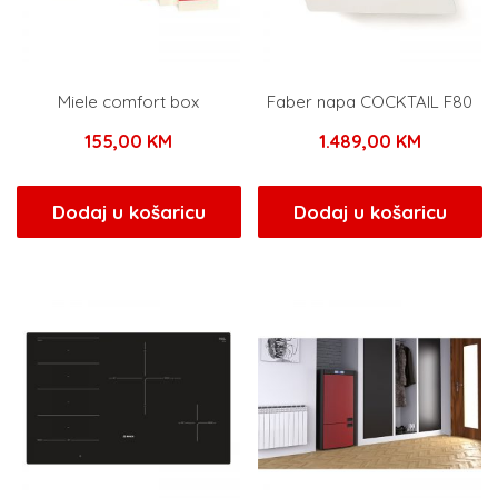
Miele comfort box
Faber napa COCKTAIL F80
155,00
KM
1.489,00
KM
Dodaj u košaricu
Dodaj u košaricu