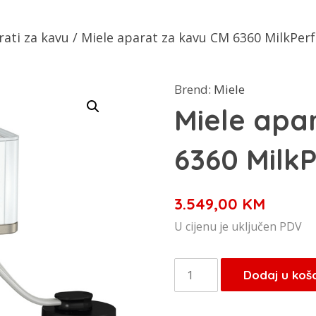
rati za kavu
/ Miele aparat za kavu CM 6360 MilkPerf
Brend:
Miele
Miele apa
6360 MilkP
3.549,00
KM
U cijenu je uključen PDV
Miele
Dodaj u koš
aparat
za