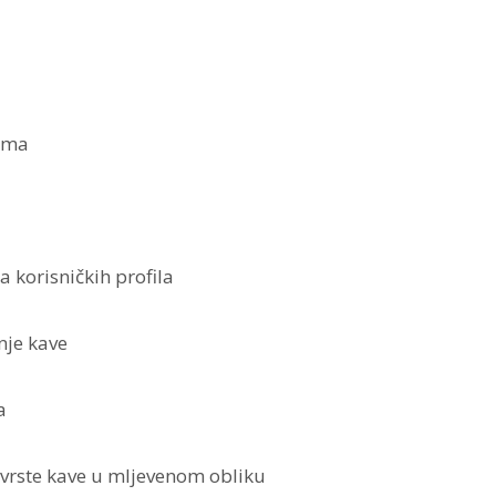
ema
korisničkih profila
nje kave
a
rste kave u mljevenom obliku