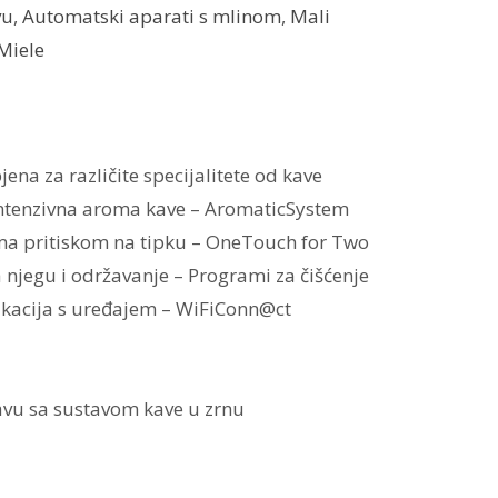
vu
,
Automatski aparati s mlinom
,
Mali
Miele
ena za različite specijalitete od kave
 intenzivna aroma kave – AromaticSystem
ma pritiskom na tipku – OneTouch for Two
a njegu i održavanje – Programi za čišćenje
kacija s uređajem – WiFiConn@ct
avu sa sustavom kave u zrnu