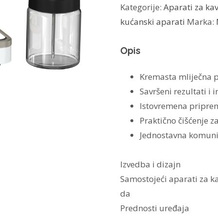
Kategorije:
Aparati za ka
kavu
kućanski aparati
Marka:
CM
6360
Opis
MilkPerfection
količina
Kremasta mliječna pj
Savršeni rezultati i
Istovremena pripre
Praktično čišćenje z
Jednostavna komuni
Izvedba i dizajn
Samostojeći aparati za k
da
Prednosti uređaja