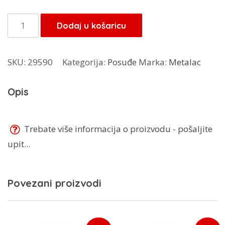
bila
je:
je:
41,65 KM.
Metlac
Dodaj u košaricu
49,00 KM.
lonac
Disney
SKU:
29590
Kategorija:
Posuđe
Marka:
Metalac
340482
4.4
Opis
L
količina
Trebate više informacija o proizvodu - pošaljite
upit...
Povezani proizvodi