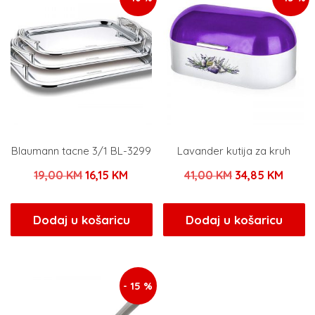
Blaumann tacne 3/1 BL-3299
Lavander kutija za kruh
Izvorna
Trenutna
Izvorna
Trenu
19,00
KM
16,15
KM
41,00
KM
34,85
KM
cijena
cijena
cijena
cijen
bila
je:
bila
je:
Dodaj u košaricu
Dodaj u košaricu
je:
16,15 KM.
je:
34,85
19,00 KM.
41,00 KM.
- 15 %