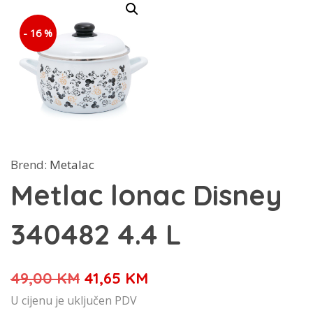
- 16 %
Brend:
Metalac
Metlac lonac Disney
340482 4.4 L
Izvorna
Trenutna
49,00
KM
41,65
KM
cijena
cijena
U cijenu je uključen PDV