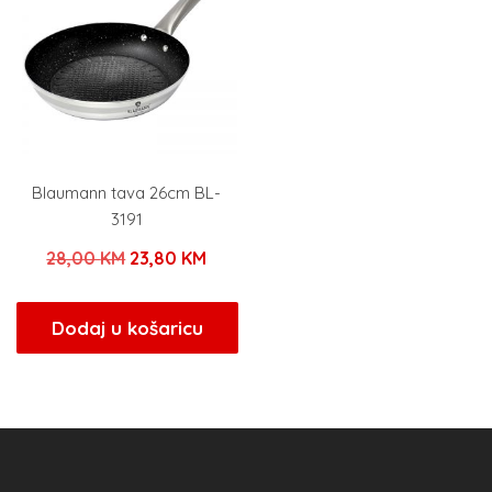
Blaumann tava 26cm BL-
3191
Izvorna
Trenutna
28,00
KM
23,80
KM
cijena
cijena
bila
je:
Dodaj u košaricu
je:
23,80 KM.
28,00 KM.