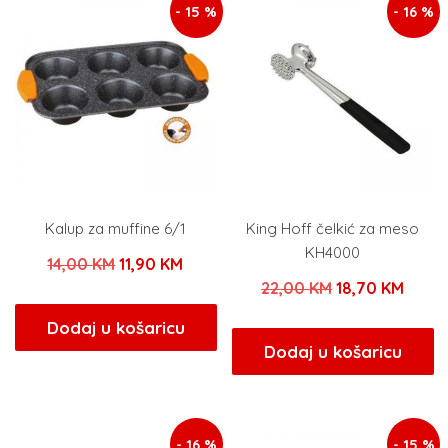
- 15 %
- 16 %
Kalup za muffine 6/1
King Hoff čelkić za meso
KH4000
Izvorna
Trenutna
14,00
KM
11,90
KM
Izvorna
Trenu
22,00
KM
18,70
KM
cijena
cijena
cijena
cijen
bila
je:
Dodaj u košaricu
bila
je:
Dodaj u košaricu
je:
11,90 KM.
je:
18,70
14,00 KM.
22,00 KM.
- 16 %
- 15 %