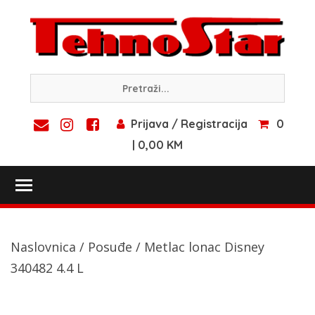
Skip
to
content
Prijava / Registracija
0
| 0,00 KM
Toggle main menu visibility
Naslovnica
/
Posuđe
/ Metlac lonac Disney
340482 4.4 L