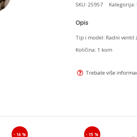
SKU:
25957
Kategorija:
za
ekspres
Opis
lonac
količina
Tip i model: Radni ventil
Količina: 1 kom
Trebate više informaci
- 16 %
- 15 %