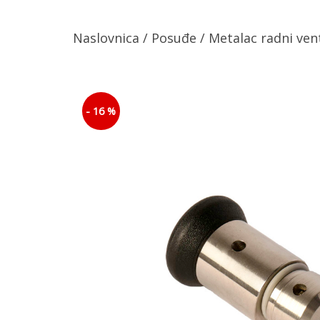
Naslovnica
/
Posuđe
/ Metalac radni vent
- 16 %