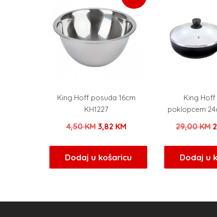
King Hoff posuda 16cm
King Hoff
KH1227
poklopcem 24
Izvorna
Trenutna
I
4,50
KM
3,82
KM
29,00
KM
cijena
cijena
c
bila
je:
b
Dodaj u košaricu
Dodaj u 
je:
3,82 KM.
j
4,50 KM.
2