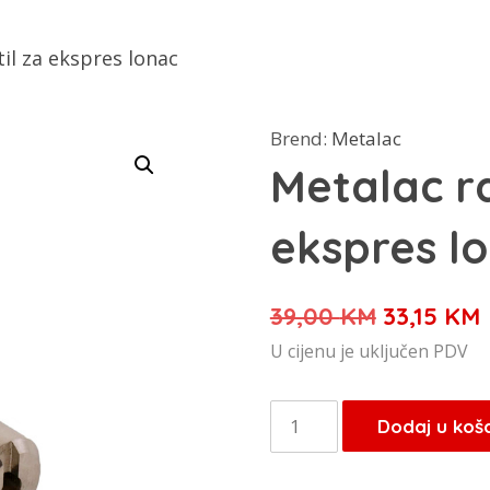
il za ekspres lonac
Brend:
Metalac
Metalac ra
ekspres l
Izvorna
39,00
KM
33,15
KM
cijena
U cijenu je uključen PDV
bila
j
je:
Metalac
Dodaj u koš
39,00 KM
radni
ventil