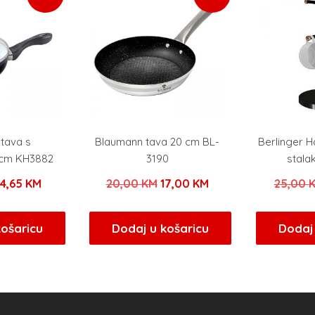
 tava s
Blaumann tava 20 cm BL-
Berlinger 
cm KH3882
3190
stalak
zvorna
Trenutna
Izvorna
Trenutna
24,65
KM
20,00
KM
17,00
KM
25,00
ijena
cijena
cijena
cijena
ila
je:
bila
je:
košaricu
Dodaj u košaricu
Dodaj 
e:
24,65 KM.
je:
17,00 KM.
9,00 KM.
20,00 KM.