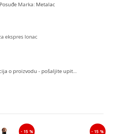
Posuđe
Marka:
Metalac
 za ekspres lonac
ja o proizvodu - pošaljite upit...
- 15 %
- 15 %