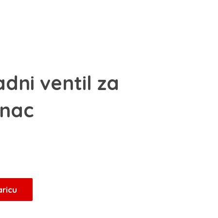
dni ventil za
onac
Trenutna
cijena
e:
33,15 KM.
aricu
.