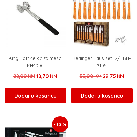
King Hoff čelkić za meso
Berlinger Haus set 12/1 BH-
KH4000
2105
Izvorna
Trenutna
Izvorna
Tren
22,00
KM
18,70
KM
35,00
KM
29,75
KM
cijena
cijena
cijena
cijen
bila
je:
bila
je:
Dodaj u košaricu
Dodaj u košaricu
je:
18,70 KM.
je:
29,75
22,00 KM.
35,00 KM.
- 15 %