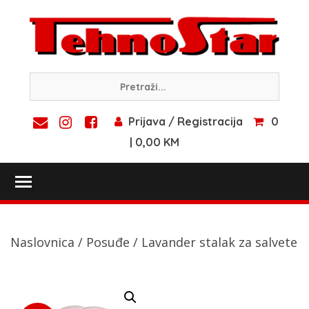
Skip
to
content
Prijava / Registracija
0
| 0,00 KM
Toggle main menu visibility
Naslovnica
/
Posuđe
/ Lavander stalak za salvete