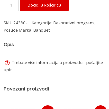
je:
3,82 KM.
Lavander
Dodaj u košaricu
4,50 KM.
stalak
za
SKU:
24380-
Kategorije:
Dekorativni program
,
salvete
Posuđe
Marka:
Banquet
količina
Opis
Trebate više informacija o proizvodu - pošaljite
upit...
Povezani proizvodi