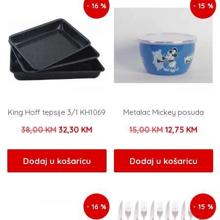
- 16 %
- 15 %
King Hoff tepsije 3/1 KH1069
Metalac Mickey posuda
Izvorna
Trenutna
Izvorna
Trenu
38,00
KM
32,30
KM
15,00
KM
12,75
KM
cijena
cijena
cijena
cijena
bila
je:
bila
je:
Dodaj u košaricu
Dodaj u košaricu
je:
32,30 KM.
je:
12,75 
38,00 KM.
15,00 KM.
- 16 %
- 15 %