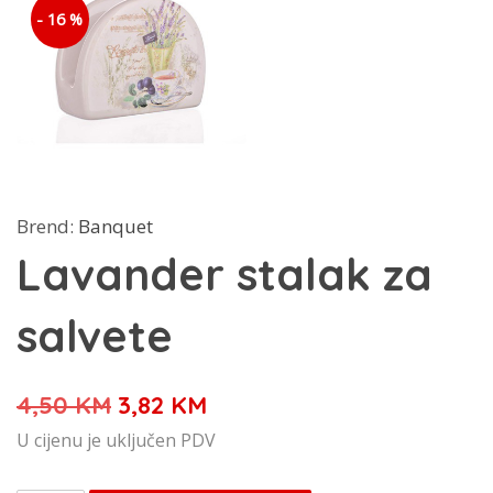
- 16 %
Brend:
Banquet
Lavander stalak za
salvete
Izvorna
Trenutna
4,50
KM
3,82
KM
cijena
cijena
U cijenu je uključen PDV
bila
je: