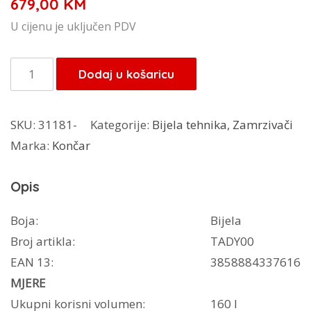
679,00
KM
U cijenu je uključen PDV
Končar
Dodaj u košaricu
zamrzivač
L
SKU:
31181-
Kategorije:
Bijela tehnika
,
Zamrzivači
55173
Marka:
Končar
BM
količina
Opis
Boja:
Bijela
Broj artikla:
TADY00
EAN 13:
3858884337616
MJERE
Ukupni korisni volumen:
160 l