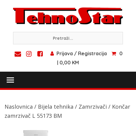
Skip
to
content
Prijava / Registracija
0
| 0,00 KM
Toggle main menu visibility
Naslovnica
/
Bijela tehnika
/
Zamrzivači
/ Končar
zamrzivač L 55173 BM