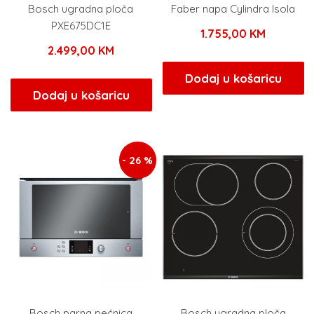
Bosch ugradna ploča
Faber napa Cylindra Isola
PXE675DC1E
1.755,00
KM
2.499,00
KM
Dodaj u košaricu
Dodaj u košaricu
- 26 %
Bosch parna pećnica
Bosch ugradna ploča