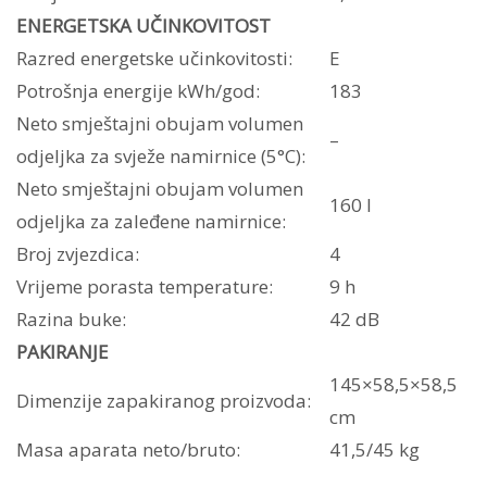
ENERGETSKA UČINKOVITOST
Razred energetske učinkovitosti:
E
Potrošnja energije kWh/god:
183
Neto smještajni obujam volumen
–
odjeljka za svježe namirnice (5°C):
Neto smještajni obujam volumen
160 l
odjeljka za zaleđene namirnice:
Broj zvjezdica:
4
Vrijeme porasta temperature:
9 h
Razina buke:
42 dB
PAKIRANJE
145×58,5×58,5
Dimenzije zapakiranog proizvoda:
cm
Masa aparata neto/bruto:
41,5/45 kg