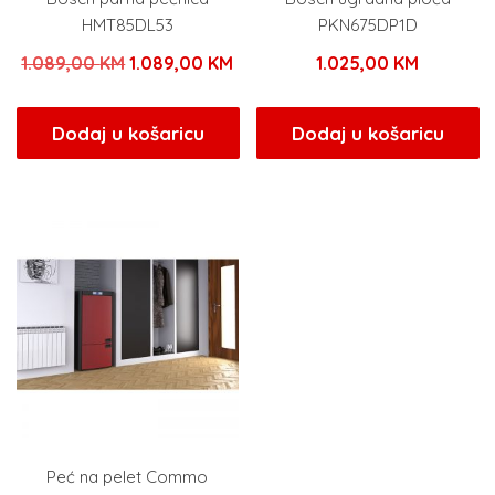
HMT85DL53
PKN675DP1D
Izvorna
Trenutna
1.089,00
KM
1.089,00
KM
1.025,00
KM
cijena
cijena
bila
je:
Dodaj u košaricu
Dodaj u košaricu
je:
1.089,00 KM.
1.089,00 KM.
Peć na pelet Commo