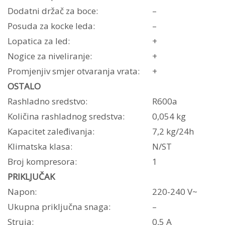
Dodatni držač za boce:
–
Posuda za kocke leda:
–
Lopatica za led:
+
Nogice za niveliranje:
+
Promjenjiv smjer otvaranja vrata:
+
OSTALO
Rashladno sredstvo:
R600a
Količina rashladnog sredstva:
0,054 kg
Kapacitet zaleđivanja:
7,2 kg/24h
Klimatska klasa:
N/ST
Broj kompresora:
1
PRIKLJUČAK
Napon:
220-240 V~
Ukupna priključna snaga:
–
Struja:
0,5 A