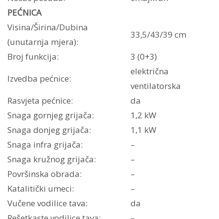
PEĆNICA
Visina/Širina/Dubina
33,5/43/39 cm
(unutarnja mjera):
Broj funkcija:
3 (0+3)
električna
Izvedba pećnice:
ventilatorska
Rasvjeta pećnice:
da
Snaga gornjeg grijača:
1,2 kW
Snaga donjeg grijača:
1,1 kW
Snaga infra grijača:
–
Snaga kružnog grijača:
–
Površinska obrada:
–
Katalitički umeci:
–
Vučene vodilice tava:
da
Rešetkaste vodilice tava:
–