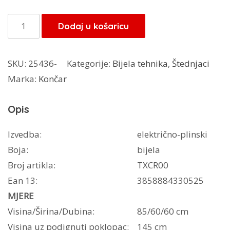
Končar
Dodaj u košaricu
štednjak
ST
SKU:
25436-
Kategorije:
Bijela tehnika
,
Štednjaci
6022
Marka:
Končar
P.BR2
količina
Opis
Izvedba:
električno-plinski
Boja:
bijela
Broj artikla:
TXCR00
Ean 13:
3858884330525
MJERE
Visina/Širina/Dubina:
85/60/60 cm
Visina uz podignuti poklopac:
145 cm