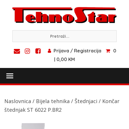
Skip
to
content
Prijava / Registracija
0
| 0,00 KM
Toggle main menu visibility
Naslovnica
/
Bijela tehnika
/
Štednjaci
/ Končar
štednjak ST 6022 P.BR2