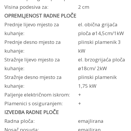
Visina podesiva za:
2 cm
OPREMLJENOST RADNE PLOČE
Prednje lijevo mjesto za
el. obična grijaća
kuhanje:
ploča ø14,5cm/1kW
Prednje desno mjesto za
plinski plamenik 3
kuhanje:
kW
Stražnje lijevo mjesto za
el. brzogrijaća ploča
kuhanje:
ø18cm/ 2kW
Stražnje desno mjesto za
plinski plamenik
kuhanje:
1,75 kW
Paljenje električnom iskrom:
+
Plamenici s osiguranjem:
+
IZVEDBA RADNE PLOČE
Radna ploča:
emajlirana
Nosač posuda:
emajliran