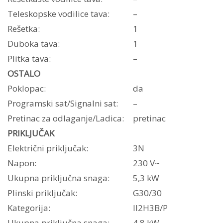
Teleskopske vodilice tava:
–
Rešetka:
1
Duboka tava:
1
Plitka tava:
–
OSTALO
Poklopac:
da
Programski sat/Signalni sat:
–
Pretinac za odlaganje/Ladica:
pretinac
PRIKLJUČAK
Električni priključak:
3N
Napon:
230 V~
Ukupna priključna snaga:
5,3 kW
Plinski priključak:
G30/30
Kategorija:
II2H3B/P
Ukupna priključna snaga:
4,8 kW