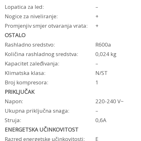
Lopatica za led:
–
Nogice za niveliranje:
+
Promjenjiv smjer otvaranja vrata:
+
OSTALO
Rashladno sredstvo:
R600a
Količina rashladnog sredstva:
0,024 kg
Kapacitet zaleđivanja:
–
Klimatska klasa:
N/ST
Broj kompresora:
1
PRIKLJUČAK
Napon:
220-240 V~
Ukupna priključna snaga:
–
Struja:
0,6A
ENERGETSKA UČINKOVITOST
Razred energetske učinkovitosti:
E