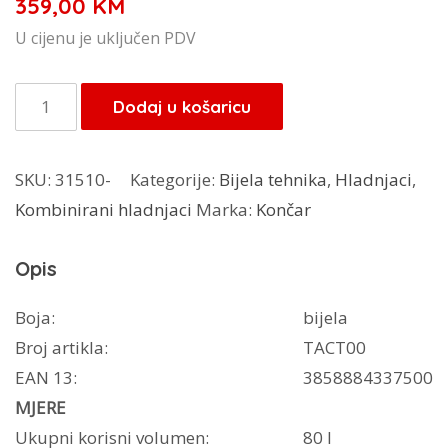
359,00
KM
U cijenu je uključen PDV
Končar
Dodaj u košaricu
hladnjak
H4880BM
SKU:
31510-
Kategorije:
Bijela tehnika
,
Hladnjaci
,
količina
Kombinirani hladnjaci
Marka:
Končar
Opis
Boja:
bijela
Broj artikla:
TACT00
EAN 13:
3858884337500
MJERE
Ukupni korisni volumen:
80 l