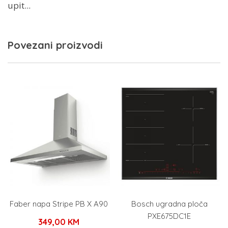
upit...
Povezani proizvodi
Faber napa Stripe PB X A90
Bosch ugradna ploča
PXE675DC1E
349,00
KM