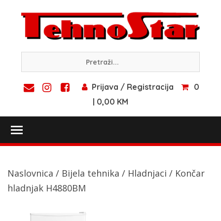
Skip
to
content
Prijava / Registracija
0
| 0,00 KM
Toggle main menu visibility
Naslovnica
/
Bijela tehnika
/
Hladnjaci
/ Končar
hladnjak H4880BM