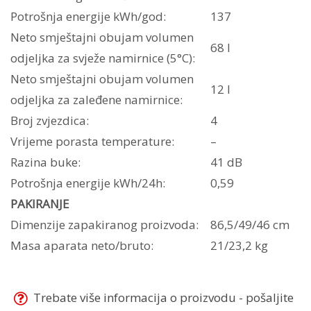
Potrošnja energije kWh/god:
137
Neto smještajni obujam volumen
68 l
odjeljka za svježe namirnice (5°C):
Neto smještajni obujam volumen
12 l
odjeljka za zaleđene namirnice:
Broj zvjezdica:
4
Vrijeme porasta temperature:
–
Razina buke:
41 dB
Potrošnja energije kWh/24h:
0,59
PAKIRANJE
Dimenzije zapakiranog proizvoda:
86,5/49/46 cm
Masa aparata neto/bruto:
21/23,2 kg
Trebate više informacija o proizvodu - pošaljite