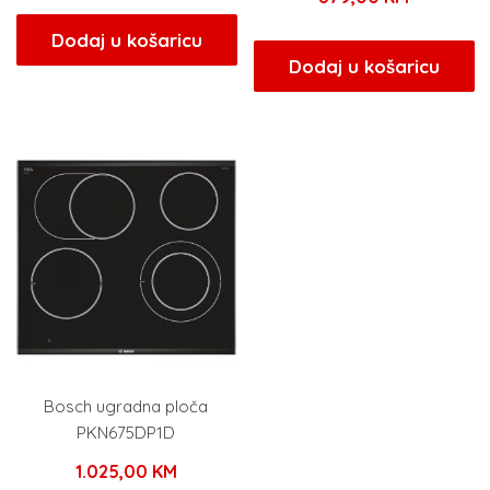
Dodaj u košaricu
Dodaj u košaricu
Bosch ugradna ploča
PKN675DP1D
1.025,00
KM