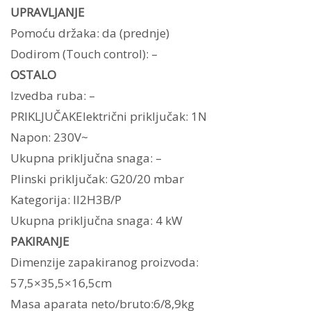
UPRAVLJANJE
Pomoću držaka: da (prednje)
Dodirom (Touch control): –
OSTALO
Izvedba ruba: –
PRIKLJUČAKElektrični priključak: 1N
Napon: 230V~
Ukupna priključna snaga: –
Plinski priključak: G20/20 mbar
Kategorija: II2H3B/P
Ukupna priključna snaga: 4 kW
PAKIRANJE
Dimenzije zapakiranog proizvoda:
57,5×35,5×16,5cm
Masa aparata neto/bruto:6/8,9kg