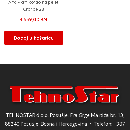
Alfa Plam kotao na pelet
Grande 28
4.539,00
KM
Dodaj u košaricu
TEHNOSTAR d.o.o. Posušje, Fra Grge Martića br. 13,
88240 Posušje, Bosna i Hercegovina • Telefon: +387