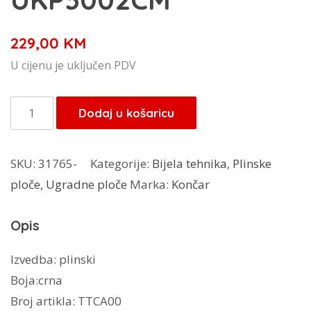
229,00
KM
U cijenu je uključen PDV
Končar
Dodaj u košaricu
domino
plinka
SKU:
31765-
Kategorije:
Bijela tehnika
,
Plinske
ploča
ploče
,
Ugradne ploče
Marka:
Končar
UKP3002CM
količina
Opis
Izvedba: plinski
Boja:crna
Broj artikla: TTCA00