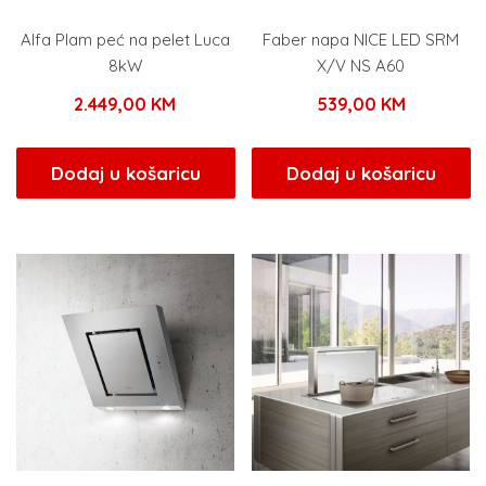
Alfa Plam peć na pelet Luca
Faber napa NICE LED SRM
8kW
X/V NS A60
2.449,00
KM
539,00
KM
Dodaj u košaricu
Dodaj u košaricu