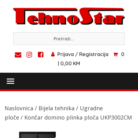
Skip
to
content
Prijava / Registracija
0
| 0,00 KM
Toggle main menu visibility
Naslovnica
/
Bijela tehnika
/
Ugradne
ploče
/ Končar domino plinka ploča UKP3002CM