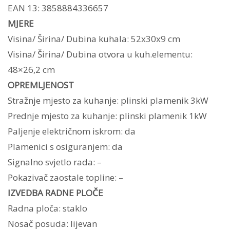
EAN 13: 3858884336657
MJERE
Visina/ Širina/ Dubina kuhala: 52x30x9 cm
Visina/ Širina/ Dubina otvora u kuh.elementu:
48×26,2 cm
OPREMLJENOST
Stražnje mjesto za kuhanje: plinski plamenik 3kW
Prednje mjesto za kuhanje: plinski plamenik 1kW
Paljenje električnom iskrom: da
Plamenici s osiguranjem: da
Signalno svjetlo rada: –
Pokazivač zaostale topline: –
IZVEDBA RADNE PLOČE
Radna ploča: staklo
Nosač posuda: lijevan