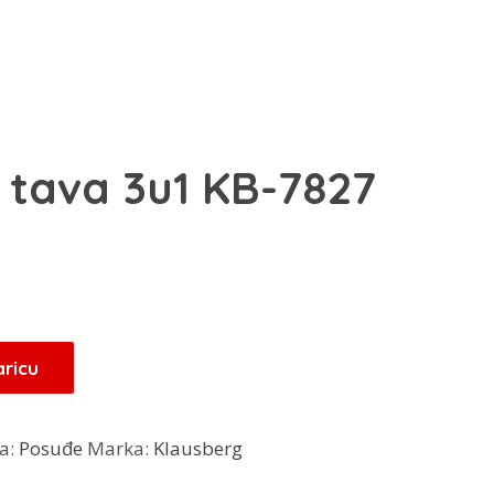
 tava 3u1 KB-7827
Trenutna
cijena
je:
21,25 KM.
aricu
.
ja:
Posuđe
Marka:
Klausberg