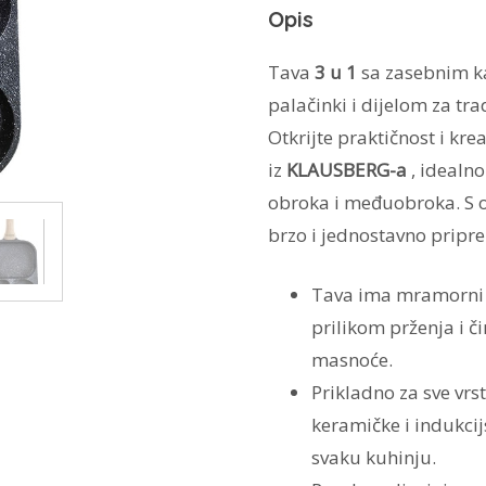
Opis
količina
Tava
3 u 1
sa zasebnim ka
palačinki i dijelom za tra
Otkrijte praktičnost i kr
iz
KLAUSBERG-a
, idealn
obroka i međuobroka. S
brzo i jednostavno pripre
Tava ima mramorni p
prilikom prženja i č
masnoće.
Prikladno za sve vrst
keramičke i indukcij
svaku kuhinju.