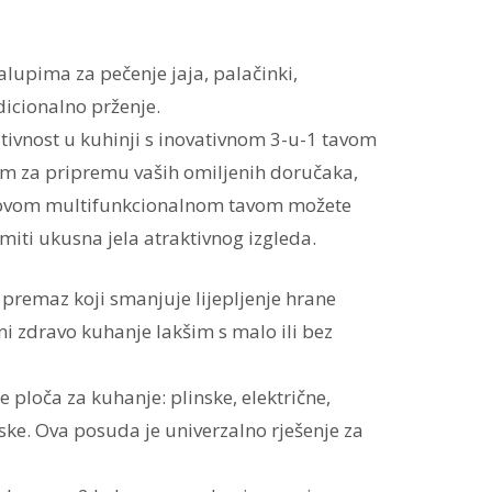
lupima za pečenje jaja, palačinki,
dicionalno prženje.
eativnost u kuhinji s inovativnom 3-u-1 tavom
om za pripremu vaših omiljenih doručaka,
 ovom multifunkcionalnom tavom možete
miti ukusna jela atraktivnog izgleda.
remaz koji smanjuje lijepljenje hrane
ini zdravo kuhanje lakšim s malo ili bez
e ploča za kuhanje: plinske, električne,
ske. Ova posuda je univerzalno rješenje za