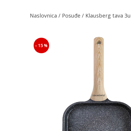
Naslovnica
/
Posuđe
/ Klausberg tava 3
- 15 %