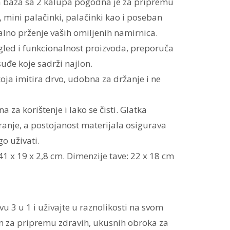
 baza sa 2 kalupa pogodna je za pripremu
, mini palačinki, palačinki kao i poseban
alno prženje vaših omiljenih namirnica.
gled i funkcionalnost proizvoda, preporuča
suđe koje sadrži najlon.
ja imitira drvo, udobna za držanje i ne
 za korištenje i lako se čisti. Glatka
ranje, a postojanost materijala osigurava
o uživati.
41 x 19 x 2,8 cm. Dimenzije tave: 22 x 18 cm
vu 3 u 1 i uživajte u raznolikosti na svom
en za pripremu zdravih, ukusnih obroka za