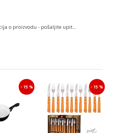
ja o proizvodu - pošaljite upit...
- 15 %
- 15 %