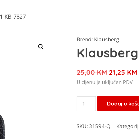
u1 KB-7827
Brend:
Klausberg
Klausberg
Izvorna
25,00
KM
21,25
KM
cijena
U cijenu je uključen PDV
bila
je:
Klausberg
Dodaj u koš
25,00 KM
tava
3u1
SKU:
31594-Q
Kategori
KB-
7827