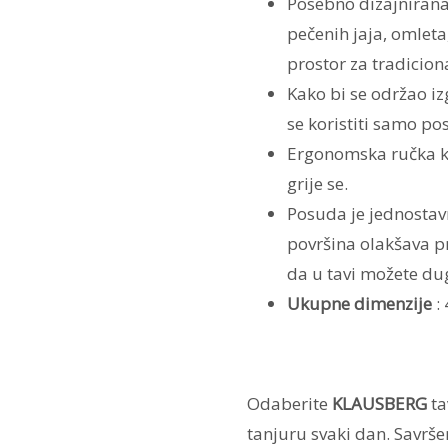
Posebno dizajnirana
pečenih jaja, omleta
prostor za tradicion
Kako bi se održao iz
se koristiti samo po
Ergonomska ručka ko
grije se.
Posuda je jednostavna
površina olakšava p
da u tavi možete dug
Ukupne dimenzije
: 
Odaberite
KLAUSBERG
ta
tanjuru svaki dan. Savrš