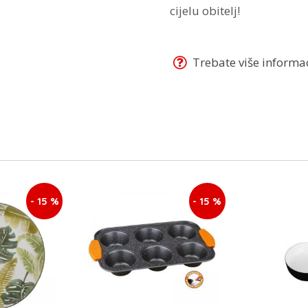
cijelu obitelj!
Trebate više informaci
- 15 %
- 15 %