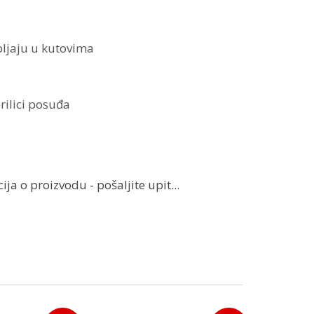
pljaju u kutovima
rilici posuđa
ja o proizvodu - pošaljite upit...