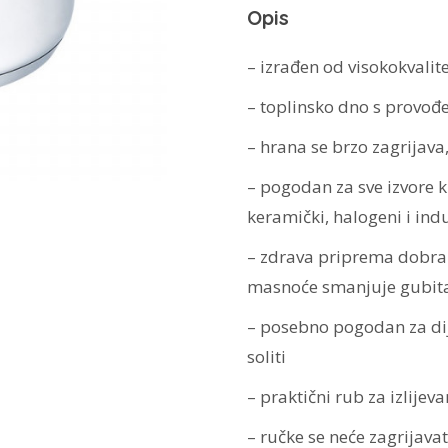
Opis
– izrađen od visokokvalit
– toplinsko dno s provođ
– hrana se brzo zagrijava
– pogodan za sve izvore kuh
keramički, halogeni i indu
– zdrava priprema dobra;
masnoće smanjuje gubita
– posebno pogodan za dij
soliti
– praktični rub za izlijev
– ručke se neće zagrijavat