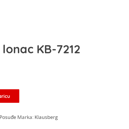
 lonac KB-7212
Trenutna
cijena
je:
38,25 KM.
aricu
.
Posuđe
Marka:
Klausberg