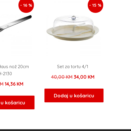
- 16 %
- 15 %
 Haus nož 20cm
Set za tortu 4/1
-2130
Izvorna
Trenutna
40,00
KM
34,00
KM
Izvorna
Trenutna
KM
14,36
KM
cijena
cijena
cijena
cijena
bila
je:
Dodaj u košaricu
bila
je:
u košaricu
je:
34,00 KM.
je:
14,36 KM.
40,00 KM.
16,90 KM.