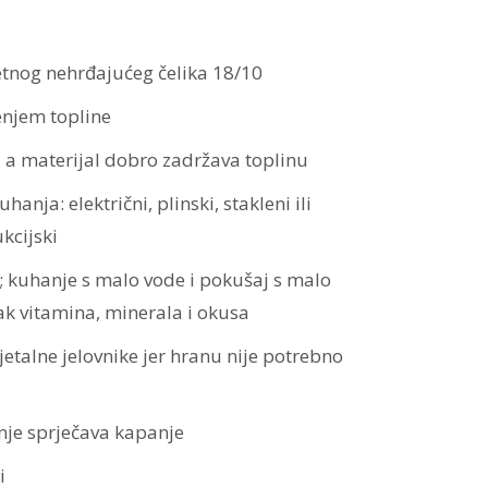
etnog nehrđajućeg čelika 18/10
enjem topline
, a materijal dobro zadržava toplinu
anja: električni, plinski, stakleni ili
kcijski
 kuhanje s malo vode i pokušaj s malo
k vitamina, minerala i okusa
etalne jelovnike jer hranu nije potrebno
anje sprječava kapanje
i