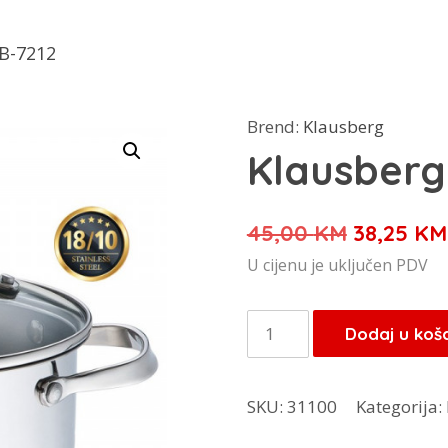
KB-7212
Brend:
Klausberg
Klausberg
Izvorna
45,00
KM
38,25
KM
cijena
U cijenu je uključen PDV
bila
je:
Klausberg
Dodaj u koš
45,00 KM
lonac
KB-
SKU:
31100
Kategorija:
7212
količina