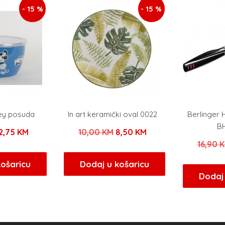
- 15 %
- 15 %
ey posuda
In art keramički oval 0022
Berlinger
BH
zvorna
Trenutna
Izvorna
Trenutna
2,75
KM
10,00
KM
8,50
KM
16,90
ijena
cijena
cijena
cijena
ila
je:
bila
je:
košaricu
Dodaj u košaricu
Dodaj 
e:
12,75 KM.
je:
8,50 KM.
5,00 KM.
10,00 KM.