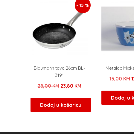
- 15 %
Blaumann tava 26cm BL-
Metalac Mick
3191
I
15,00
KM
1
Izvorna
Trenutna
28,00
KM
23,80
KM
c
cijena
cijena
b
Dodaj u 
bila
je:
Dodaj u košaricu
j
je:
23,80 KM.
1
28,00 KM.