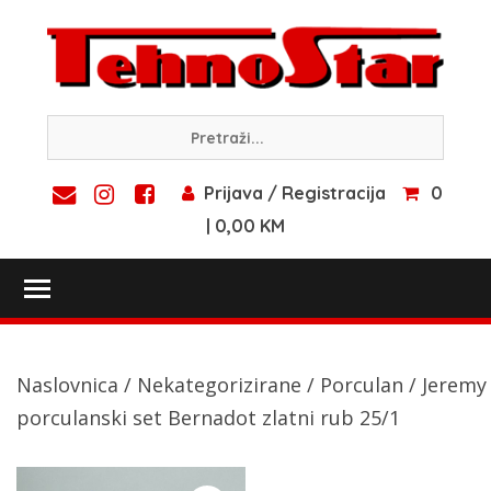
Skip
to
content
Prijava / Registracija
0
| 0,00 KM
Toggle main menu visibility
Naslovnica
/
Nekategorizirane
/
Porculan
/ Jeremy
porculanski set Bernadot zlatni rub 25/1