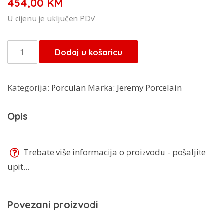
454,00
KM
U cijenu je uključen PDV
Jeremy
Dodaj u košaricu
porculanski
set
Kategorija:
Porculan
Marka:
Jeremy Porcelain
Bernadot
zlatni
Opis
rub
25/1
količina
Trebate više informacija o proizvodu - pošaljite
upit...
Povezani proizvodi