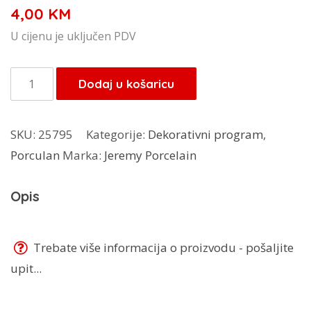
4,00
KM
U cijenu je uključen PDV
Jeremy
Dodaj u košaricu
porculanski
tanjur
SKU:
25795
Kategorije:
Dekorativni program
,
količina
Porculan
Marka:
Jeremy Porcelain
Opis
Trebate više informacija o proizvodu - pošaljite
upit...