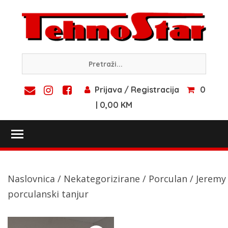
Skip
to
content
Prijava / Registracija
0
| 0,00 KM
Toggle main menu visibility
Naslovnica
/
Nekategorizirane
/
Porculan
/ Jeremy
porculanski tanjur