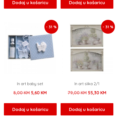
bila
je:
bila
je:
Dodaj u košaricu
Dodaj u košaricu
je:
20,30 KM.
je:
29,0
29,00 KM.
58,00 KM.
- 31 %
- 31 %
In art baby set
In art slika 2/1
Izvorna
Trenutna
Izvorna
Tren
8,00
KM
5,60
KM
79,00
KM
55,30
KM
cijena
cijena
cijena
cijen
bila
je:
bila
je:
Dodaj u košaricu
Dodaj u košaricu
je:
5,60 KM.
je:
55,30