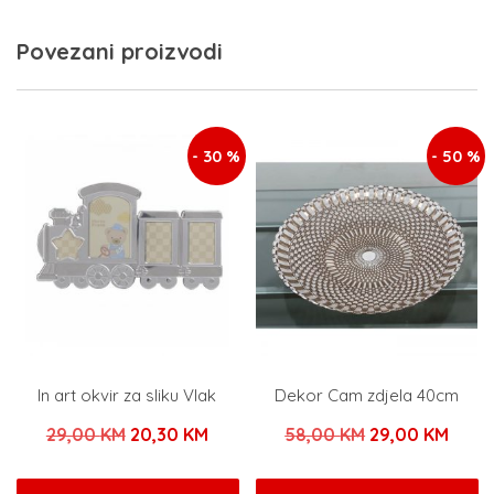
Povezani proizvodi
- 30 %
- 50 %
In art okvir za sliku Vlak
Dekor Cam zdjela 40cm
Izvorna
Trenutna
Izvorna
Tren
29,00
KM
20,30
KM
58,00
KM
29,00
KM
cijena
cijena
cijena
cijen