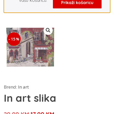
vašu košaricu.
Prikaži košaricu
- 15 %
Brend:
In art
In art slika
Izvorna
Trenutna