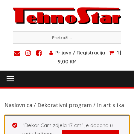
Skip
to
content
Prijava / Registracija
1 |
9,00 KM
Toggle main menu visibility
Naslovnica
/
Dekorativni program
/ In art slika
“Dekor Cam zdjela 17 cm” je dodano u