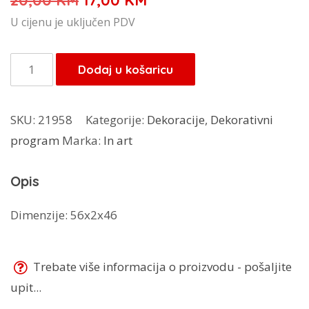
20,00
KM
17,00
KM
cijena
cijena
U cijenu je uključen PDV
bila
je:
je:
17,00 KM.
In
Dodaj u košaricu
20,00 KM.
art
slika
SKU:
21958
Kategorije:
Dekoracije
,
Dekorativni
količina
program
Marka:
In art
Opis
Dimenzije: 56x2x46
Trebate više informacija o proizvodu - pošaljite
upit...