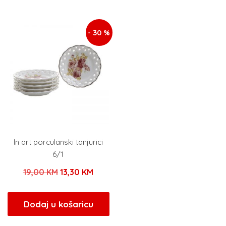
8,00 KM.
79,00 KM.
- 30 %
In art porculanski tanjurici
6/1
Izvorna
Trenutna
19,00
KM
13,30
KM
cijena
cijena
bila
je:
Dodaj u košaricu
je:
13,30 KM.