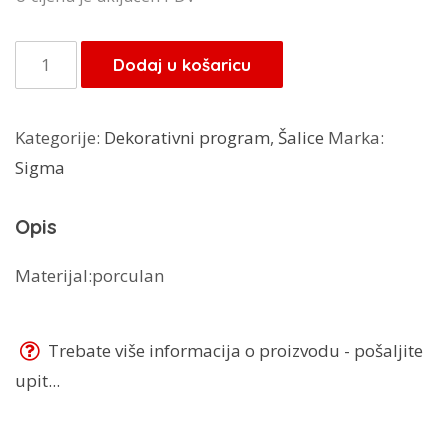
Sigma
Dodaj u košaricu
šalice
6/1
Kategorije:
Dekorativni program
,
Šalice
Marka:
količina
Sigma
Opis
Materijal:porculan
Trebate više informacija o proizvodu - pošaljite
upit...