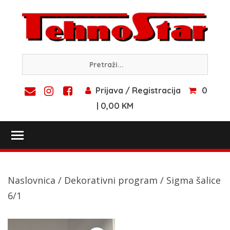
Skip
to
content
Prijava / Registracija
0
| 0,00 KM
Toggle main menu visibility
Naslovnica
/
Dekorativni program
/ Sigma šalice
6/1