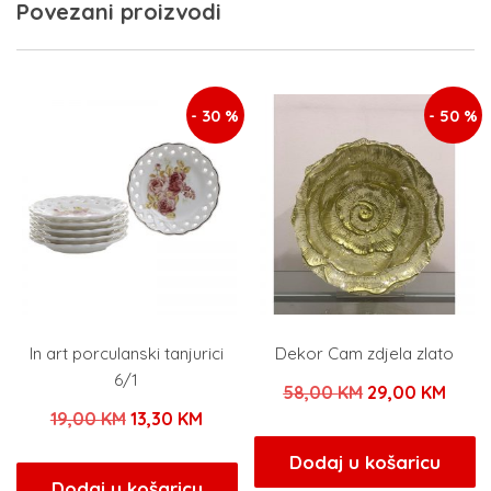
Povezani proizvodi
- 30 %
- 50 %
In art porculanski tanjurici
Dekor Cam zdjela zlato
6/1
Izvorna
Tren
58,00
KM
29,00
KM
Izvorna
Trenutna
19,00
KM
13,30
KM
cijena
cijen
cijena
cijena
bila
je:
Dodaj u košaricu
bila
je:
Dodaj u košaricu
je:
29,0