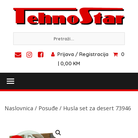
Skip
to
content
Prijava / Registracija
0
| 0,00 KM
Toggle main menu visibility
Naslovnica
/
Posuđe
/ Husla set za desert 73946