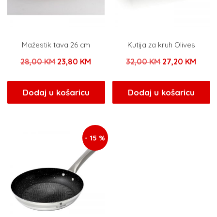
Mažestik tava 26 cm
Kutija za kruh Olives
Izvorna
Trenutna
Izvorna
Trenu
28,00
KM
23,80
KM
32,00
KM
27,20
KM
cijena
cijena
cijena
cijen
bila
je:
bila
je:
Dodaj u košaricu
Dodaj u košaricu
je:
23,80 KM.
je:
27,20
28,00 KM.
32,00 KM.
- 15 %