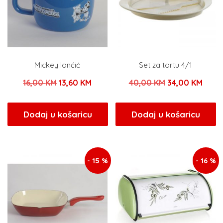
Mickey lonćić
Set za tortu 4/1
Izvorna
Trenutna
Izvorna
Tren
16,00
KM
13,60
KM
40,00
KM
34,00
KM
cijena
cijena
cijena
cijen
bila
je:
bila
je:
Dodaj u košaricu
Dodaj u košaricu
je:
13,60 KM.
je:
34,00
16,00 KM.
40,00 KM.
- 15 %
- 16 %