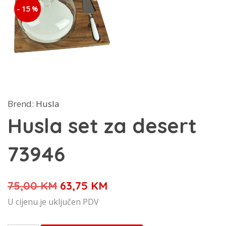
- 15 %
Brend:
Husla
Husla set za desert
73946
Izvorna
Trenutna
75,00
KM
63,75
KM
cijena
cijena
U cijenu je uključen PDV
bila
je: