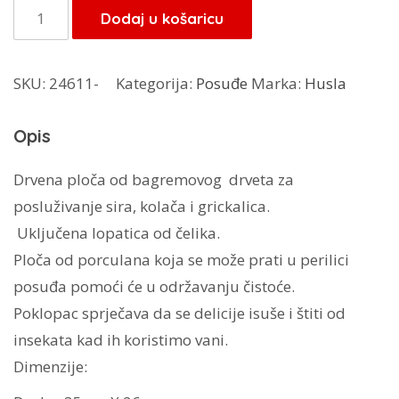
je:
63,75 KM.
Husla
Dodaj u košaricu
75,00 KM.
set
za
SKU:
24611-
Kategorija:
Posuđe
Marka:
Husla
desert
73946
Opis
količina
Drvena ploča od bagremovog drveta za
posluživanje sira, kolača i grickalica.
Uključena lopatica od čelika.
Ploča od porculana koja se može prati u perilici
posuđa pomoći će u održavanju čistoće.
Poklopac sprječava da se delicije isuše i štiti od
insekata kad ih koristimo vani.
Dimenzije: