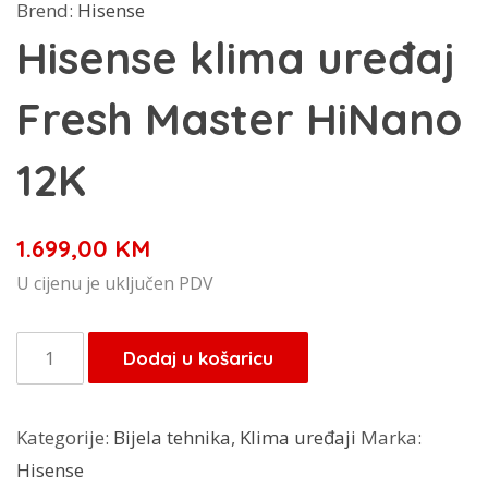
Brend:
Hisense
Hisense klima uređaj
Fresh Master HiNano
12K
1.699,00
KM
U cijenu je uključen PDV
Hisense
Dodaj u košaricu
klima
uređaj
Kategorije:
Bijela tehnika
,
Klima uređaji
Marka:
Fresh
Hisense
Master