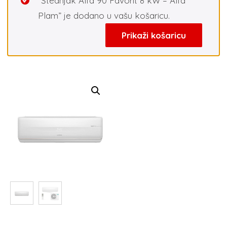
“Štednjak Alfa 90 Favorit 8 kW – Alfa
Plam” je dodano u vašu košaricu.
Prikaži košaricu