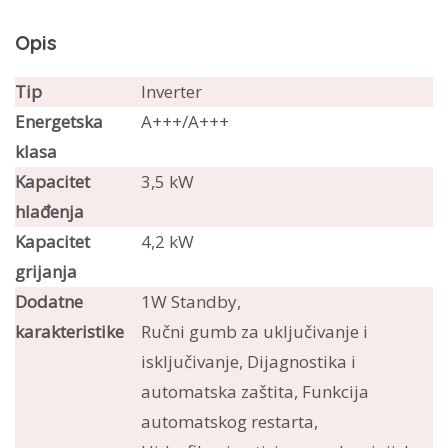
HiNano
Opis
12K
količina
Tip
Inverter
Energetska
A+++/A+++
klasa
Kapacitet
3,5 kW
hlađenja
Kapacitet
4,2 kW
grijanja
Dodatne
1W Standby,
karakteristike
Ručni gumb za uključivanje i
isključivanje, Dijagnostika i
automatska zaštita, Funkcija
automatskog restarta,