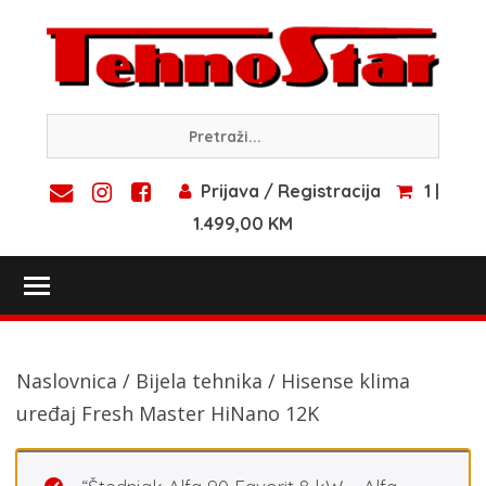
Skip
to
content
Prijava / Registracija
1 |
1.499,00 KM
Toggle main menu visibility
Naslovnica
/
Bijela tehnika
/ Hisense klima
uređaj Fresh Master HiNano 12K