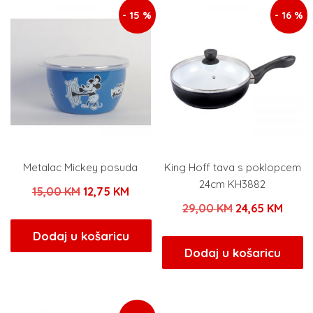
- 15 %
- 16 %
Metalac Mickey posuda
King Hoff tava s poklopcem
24cm KH3882
Izvorna
Trenutna
15,00
KM
12,75
KM
Izvorna
Trenu
29,00
KM
24,65
KM
cijena
cijena
cijena
cijen
bila
je:
Dodaj u košaricu
bila
je:
Dodaj u košaricu
je:
12,75 KM.
je:
24,65
15,00 KM.
29,00 KM.