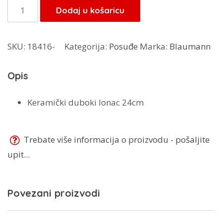
je:
43,35 KM.
Gulsan
Dodaj u košaricu
51,00 KM.
perla
lonac
SKU:
18416-
Kategorija:
Posuđe
Marka:
Blaumann
24
cm
Opis
količina
Keramički duboki lonac 24cm
Trebate više informacija o proizvodu - pošaljite
upit...
Povezani proizvodi