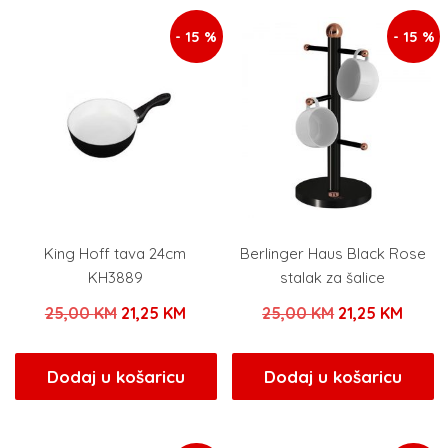
- 15 %
- 15 %
King Hoff tava 24cm
Berlinger Haus Black Rose
KH3889
stalak za šalice
Izvorna
Trenutna
Izvorna
Trenu
25,00
KM
21,25
KM
25,00
KM
21,25
KM
cijena
cijena
cijena
cijen
bila
je:
bila
je:
Dodaj u košaricu
Dodaj u košaricu
je:
21,25 KM.
je:
21,25
25,00 KM.
25,00 KM.