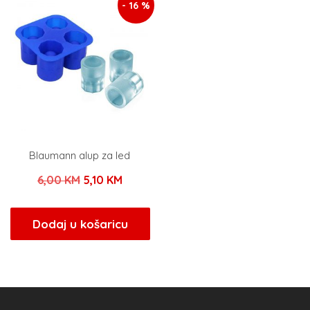
- 16 %
Blaumann alup za led
Izvorna
Trenutna
6,00
KM
5,10
KM
cijena
cijena
bila
je:
Dodaj u košaricu
je:
5,10 KM.
6,00 KM.