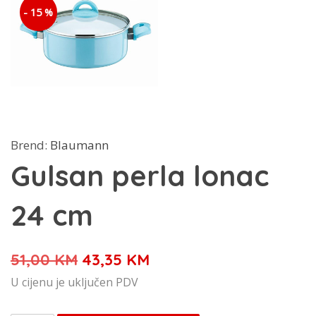
- 15 %
Brend:
Blaumann
Gulsan perla lonac
24 cm
Izvorna
Trenutna
51,00
KM
43,35
KM
cijena
cijena
U cijenu je uključen PDV
bila
je: