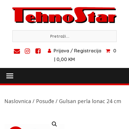
Skip
to
content
Prijava / Registracija
0
| 0,00 KM
Toggle main menu visibility
Naslovnica
/
Posuđe
/ Gulsan perla lonac 24 cm