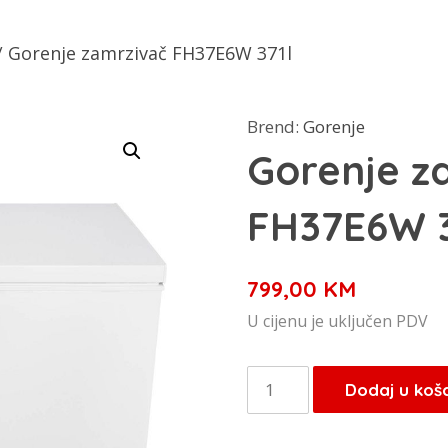
/ Gorenje zamrzivač FH37E6W 371l
Brend:
Gorenje
Gorenje z
FH37E6W 3
799,00
KM
U cijenu je uključen PDV
Gorenje
Dodaj u koš
zamrzivač
FH37E6W