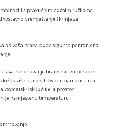
 kombinaciji s praktičnim bočnim ručkama
nostavno premještanje škrinje za
ava da vaša hrana bude sigurno pohranjena
vanje.
gućava zamrzavanje hrane na temperaturi
alo što više hranjivih tvari u namirnicama.
 automatski isključuje, a prostor
anije namještenu temperaturu.
 zamrzavanje