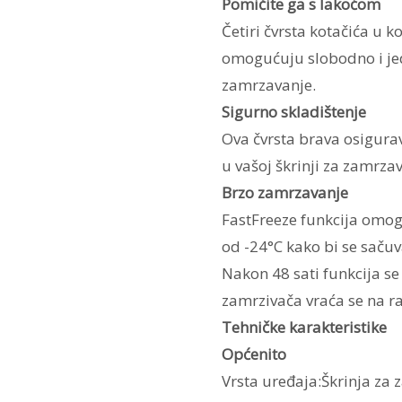
Pomičite ga s lakoćom
Četiri čvrsta kotačića u
omogućuju slobodno i jed
zamrzavanje.
Sigurno skladištenje
Ova čvrsta brava osigur
u vašoj škrinji za zamrza
Brzo zamrzavanje
FastFreeze funkcija omo
od -24°C kako bi se sačuv
Nakon 48 sati funkcija se
zamrzivača vraća se na r
Tehničke karakteristike
Općenito
Vrsta uređaja:Škrinja za