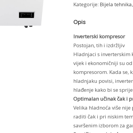
Kategorije:
Bijela tehnika
371l
količina
Opis
Inverterski kompresor
Postojan, tih i izdržljiv
Hladnjaci s inverterskim 
vijek i ekonomičniji su o
kompresorom. Kada se, ka
hladnjaku povisi, inverte
hlađenje kako bi se sprije
Optimalan učinak čak i 
Velika hladnoća više nije
raditi čak i pri niskim te
savršenim izborom za ga