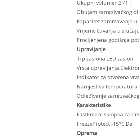
Ukupni volumen:371 l
Obujam zamrzivačkog dij
Kapacitet zamrzavanja u 
Vrijeme čuvanja u slučaju
Procijenjena godišnja pot
Upravljanje
Tip zaslona:LED zaslon
Vrsta upravljanja:Elektr
Indikator za otvorena vr
Namjestiva temperatura 
Odleđivanje zamrzvačkog
Karakteristike
FastFreeze sklopka za br
FreezeProtect -15°C:Da
Oprema