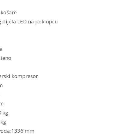
 košare
g dijela:LED na poklopcu
0a
šteno
erski kompresor
mm
m
mm
8 kg
 kg
zvoda:1336 mm