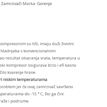
,
Zamrzivači
Marka:
Gorenje
kompresorom su tiši, imaju duži životni
d hladnjaka s konvencionalnim
o rezultat otvaranja vrata, temperatura u
rski kompresor osigurava brzo i efi kasno
čilo kvarenje hrane.
pri niskim temperaturama
 problem jer će ovaj zamrzivač savršeno
mperaturama do -15 ° C, što ga čini
raže i podrume.