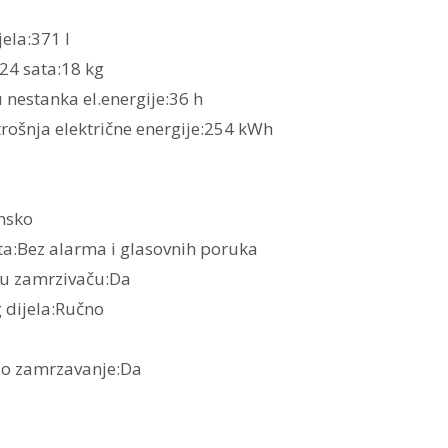
ela:371 l
24 sata:18 kg
 nestanka el.energije:36 h
rošnja električne energije:254 kWh
onsko
ata:Bez alarma i glasovnih poruka
u zamrzivaču:Da
 dijela:Ručno
zo zamrzavanje:Da