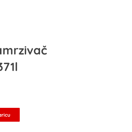
amrzivač
71l
aricu