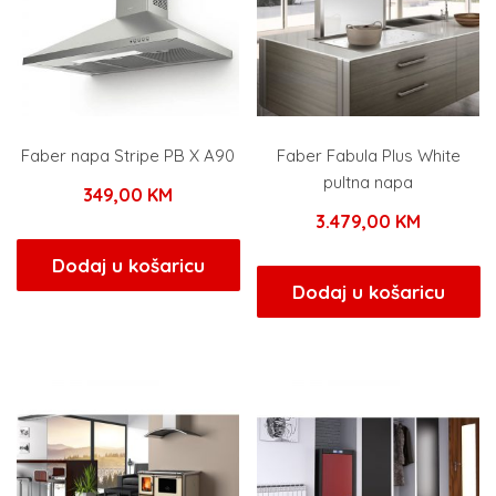
Faber napa Stripe PB X A90
Faber Fabula Plus White
pultna napa
349,00
KM
3.479,00
KM
Dodaj u košaricu
Dodaj u košaricu