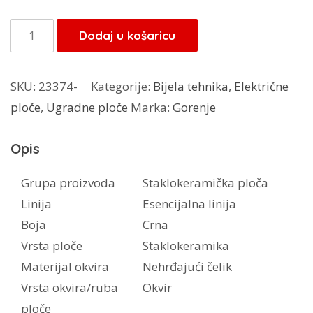
Gorenje
Dodaj u košaricu
ugradbena
ploča
SKU:
23374-
Kategorije:
Bijela tehnika
,
Električne
ECT
ploče
,
Ugradne ploče
Marka:
Gorenje
643
BX
Opis
količina
Grupa proizvoda
Staklokeramička ploča
Linija
Esencijalna linija
Boja
Crna
Vrsta ploče
Staklokeramika
Materijal okvira
Nehrđajući čelik
Vrsta okvira/ruba
Okvir
ploče