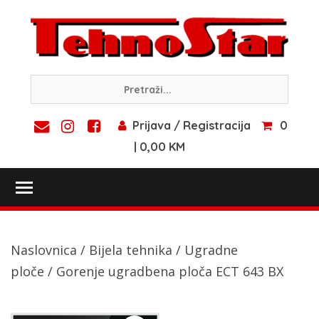
Skip
to
content
Prijava / Registracija
0
| 0,00 KM
Toggle main menu visibility
Naslovnica
/
Bijela tehnika
/
Ugradne
ploče
/ Gorenje ugradbena ploča ECT 643 BX