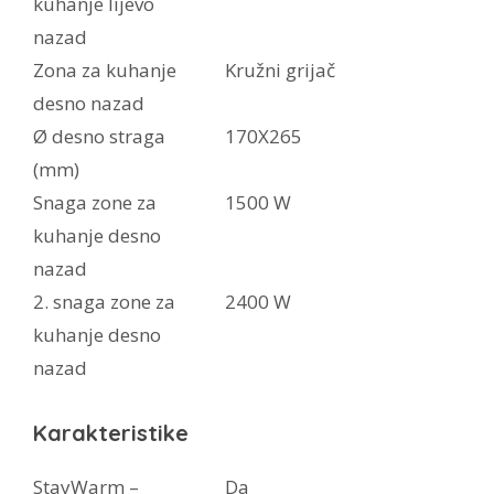
kuhanje lijevo
nazad
Zona za kuhanje
Kružni grijač
desno nazad
Ø desno straga
170X265
(mm)
Snaga zone za
1500 W
kuhanje desno
nazad
2. snaga zone za
2400 W
kuhanje desno
nazad
Karakteristike
StayWarm –
Da