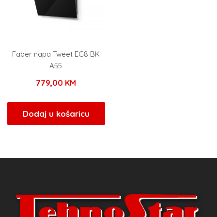
Faber napa Tweet EG8 BK
A55
779,00
KM
Dodaj u košaricu