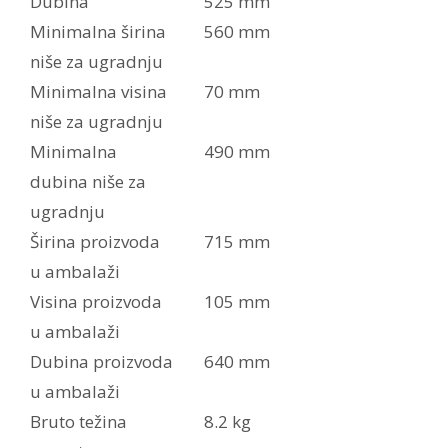
Dubina
525 mm
Minimalna širina
560 mm
niše za ugradnju
Minimalna visina
70 mm
niše za ugradnju
Minimalna
490 mm
dubina niše za
ugradnju
Širina proizvoda
715 mm
u ambalaži
Visina proizvoda
105 mm
u ambalaži
Dubina proizvoda
640 mm
u ambalaži
Bruto težina
8.2 kg