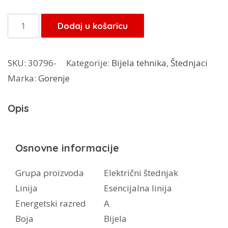
Gorenje
Dodaj u košaricu
štednjak
GE6A10WB
SKU:
30796-
Kategorije:
Bijela tehnika
,
Štednjaci
količina
Marka:
Gorenje
Opis
Osnovne informacije
Grupa proizvoda
Električni štednjak
Linija
Esencijalna linija
Energetski razred
A
Boja
Bijela