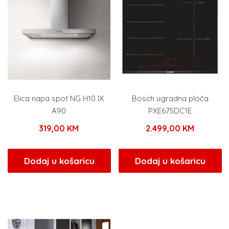
Elica napa spot NG H10 IX
Bosch ugradna ploča
A90
PXE675DC1E
319,00
KM
2.499,00
KM
Dodaj u košaricu
Dodaj u košaricu