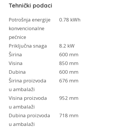
Tehnički podaci
Potrošnja energije
0.78 kWh
konvencionalne
pećnice
Priključna snaga
8.2 kW
Širina
600 mm
Visina
850 mm
Dubina
600 mm
Širina proizvoda
676 mm
u ambalaži
Visina proizvoda
952 mm
u ambalaži
Dubina proizvoda
718 mm
u ambalaži