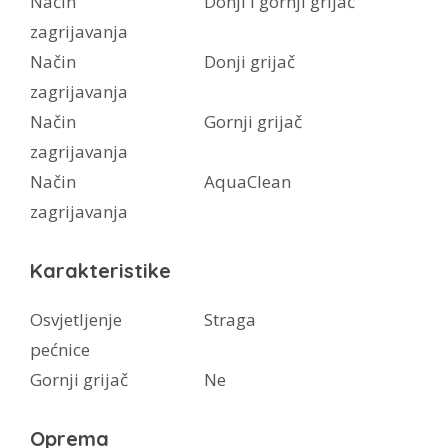
Način
Donji i gornji grijač
zagrijavanja
Način
Donji grijač
zagrijavanja
Način
Gornji grijač
zagrijavanja
Način
AquaClean
zagrijavanja
Karakteristike
Osvjetljenje
Straga
pećnice
Gornji grijač
Ne
Oprema