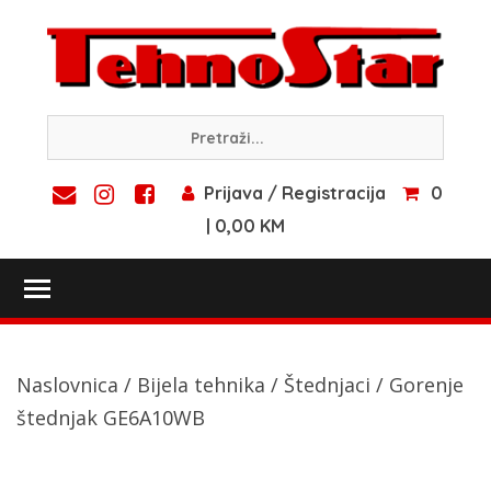
Skip
to
content
Prijava / Registracija
0
| 0,00 KM
Toggle main menu visibility
Naslovnica
/
Bijela tehnika
/
Štednjaci
/ Gorenje
štednjak GE6A10WB