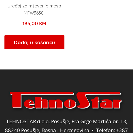
Uređaj za mljevenje mesa
MFW3630I
195,00
KM
Dodaj u košaricu
TEHNOSTAR d.o.o. Posušje, Fra Grge Martića br. 13,
88240 Posušje, Bosna i Hercegovina • Telefon: +387