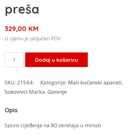
preša
329,00
KM
U cijenu je uključen PDV
Gorenje
Dodaj u košaricu
sokovnik
JC4800VWY
SKU:
21564-
Kategorije:
Mali kućanski aparati
,
-
Sokovnici
Marka:
Gorenje
hladna
preša
Opis
količina
Sporo cijeđenje na 80 okretaja u minuti