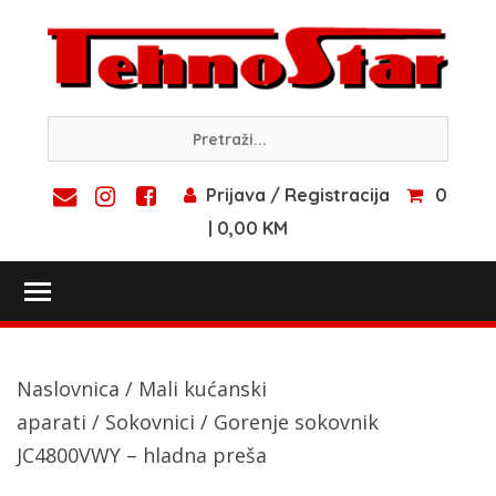
Skip
to
content
Prijava / Registracija
0
| 0,00 KM
Toggle main menu visibility
Naslovnica
/
Mali kućanski
aparati
/
Sokovnici
/ Gorenje sokovnik
JC4800VWY – hladna preša