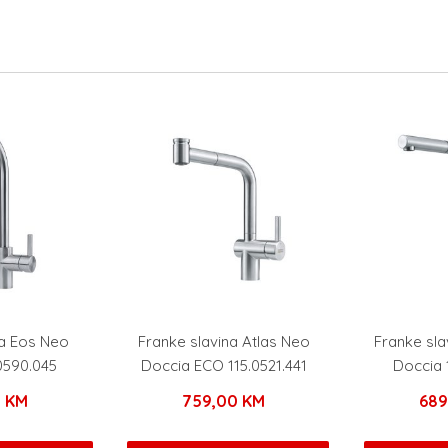
na Eos Neo
Franke slavina Atlas Neo
Franke sla
0590.045
Doccia ECO 115.0521.441
Doccia 
0
KM
759,00
KM
68