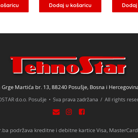
košaricu
Dodaj u košaricu
Dodaj 
Grge Martića br. 13, 88240 Posušje, Bosna i Hercegovin
TAR d.o.o. Posušje • Sva prava zadržana / All rights res
.ba podržava kreditne i debitne kartice Visa, MasterCard