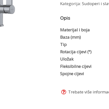
Kategorija:
Sudoperi i sla
115.0392.333
količina
Opis
Materijal i boja
Baza (mm)
Tip
Rotacija cijevi (°)
Uložak
Fleksibilne cijevi
Spojne cijevi
Trebate više informaci