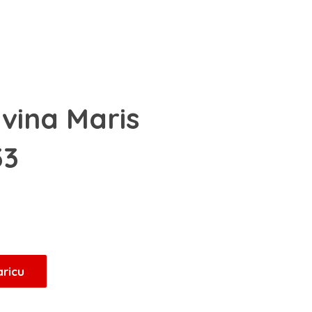
vina Maris
33
aricu