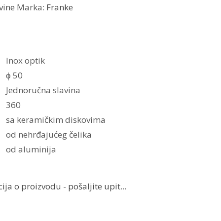
vine
Marka:
Franke
Inox optik
ϕ 50
Jednoručna slavina
360
sa keramičkim diskovima
od nehrđajućeg čelika
od aluminija
ja o proizvodu - pošaljite upit...