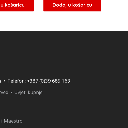
u košaricu
Dodaj u košaricu
a • Telefon: +387 (0)39 685 163
erved •
Uvjeti kupnje
 i Maestro