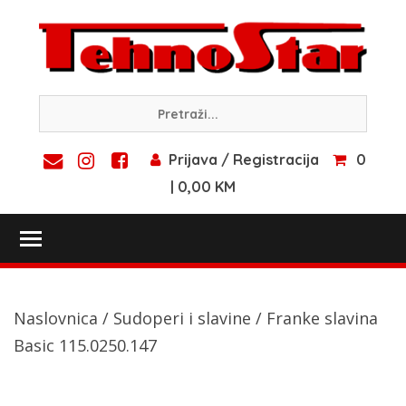
Skip
to
content
Prijava / Registracija
0
| 0,00 KM
Toggle main menu visibility
Naslovnica
/
Sudoperi i slavine
/ Franke slavina
Basic 115.0250.147