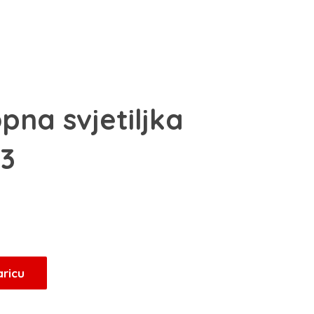
pna svjetiljka
 3
aricu