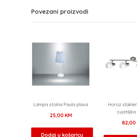
Povezani proizvodi
Lampa stolna Paula plava
Horoz stakle
svjetiljk
25,00
KM
82,0
Dodaj u košaricu