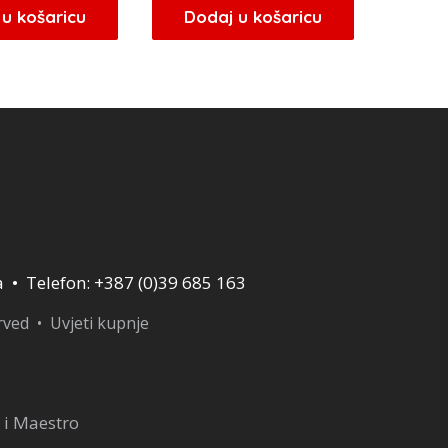
u košaricu
Dodaj u košaricu
a • Telefon: +387 (0)39 685 163
erved •
Uvjeti kupnje
 i Maestro