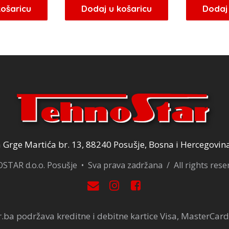
košaricu
Dodaj u košaricu
Dodaj 
Grge Martića br. 13, 88240 Posušje, Bosna i Hercegovin
TAR d.o.o. Posušje • Sva prava zadržana / All rights res
.ba podržava kreditne i debitne kartice Visa, MasterCard