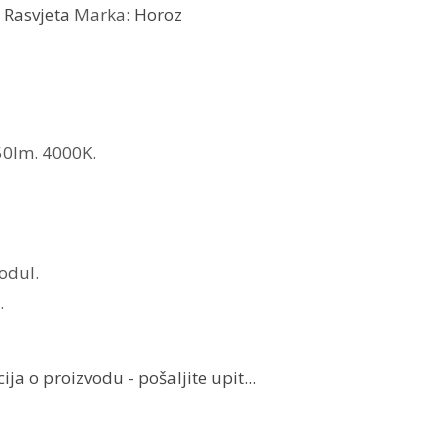
:
Rasvjeta
Marka:
Horoz
50lm. 4000K.
odul.
.
ja o proizvodu - pošaljite upit...