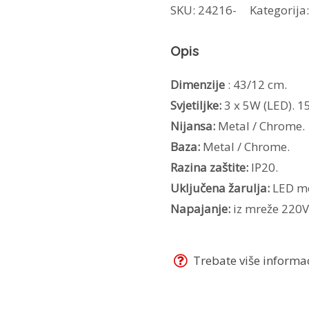
SKU:
24216-
Kategorija
LED
Likya
Opis
3
količina
Dimenzije
: 43/12 cm.
Svjetiljke:
3 x 5W (LED). 1
Nijansa:
Metal / Chrome.
Baza:
Metal / Chrome.
Razina zaštite:
IP20.
Uključena žarulja:
LED m
Napajanje:
iz mreže 220V
Trebate više informaci