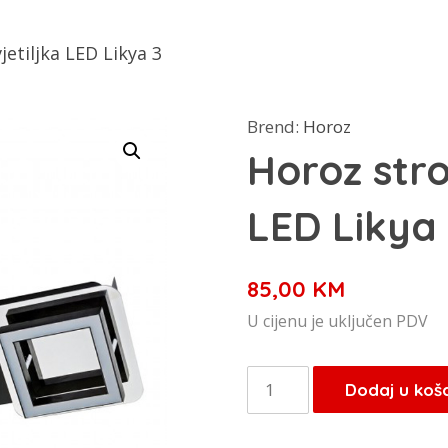
etiljka LED Likya 3
Brend:
Horoz
Horoz stro
LED Likya
85,00
KM
U cijenu je uključen PDV
Horoz
Dodaj u koš
stropna
svjetiljka