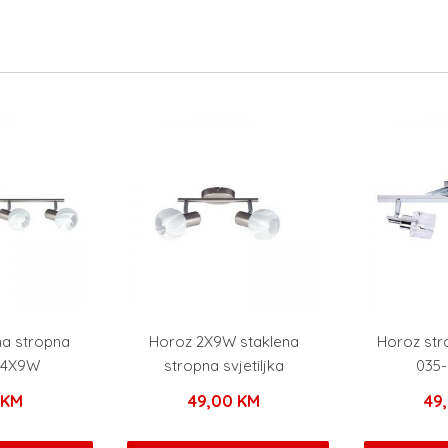
na stropna
Horoz 2X9W staklena
Horoz stro
a 4X9W
stropna svjetiljka
035
0
KM
49,00
KM
49