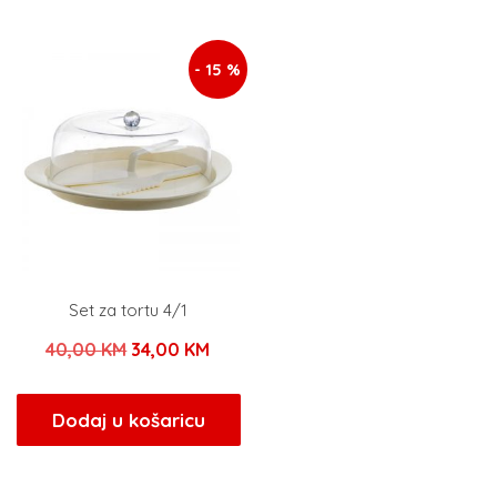
4,50 KM.
235,00 KM.
- 15 %
Set za tortu 4/1
Izvorna
Trenutna
40,00
KM
34,00
KM
cijena
cijena
bila
je:
Dodaj u košaricu
je:
34,00 KM.
40,00 KM.