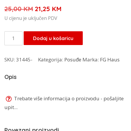
Izvorna
Trenutna
25,00
KM
21,25
KM
cijena
cijena
U cijenu je uključen PDV
bila
je:
je:
21,25 KM.
FG
Dodaj u košaricu
25,00 KM.
kanta
za
SKU:
31445-
Kategorija:
Posuđe
Marka:
FG Haus
smeće
5l
Opis
količina
Trebate više informacija o proizvodu - pošaljite
upit...
Povezani proizvodi