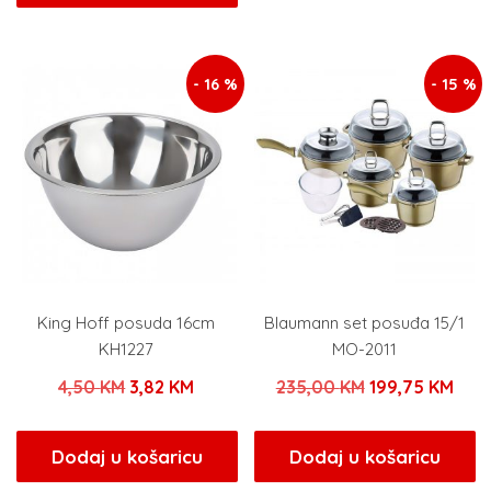
je:
14,36 KM.
15,00 KM.
16,90 KM.
- 16 %
- 15 %
King Hoff posuda 16cm
Blaumann set posuđa 15/1
KH1227
MO-2011
Izvorna
Trenutna
Izvorna
Tren
4,50
KM
3,82
KM
235,00
KM
199,75
KM
cijena
cijena
cijena
cije
bila
je:
bila
je:
Dodaj u košaricu
Dodaj u košaricu
je:
3,82 KM.
je:
199,