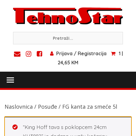
Skip
to
content
Prijava / Registracija
1 |
24,65 KM
Toggle main menu visibility
Naslovnica
/
Posuđe
/ FG kanta za smeće 5l
“King Hoff tava s poklopcem 24cm