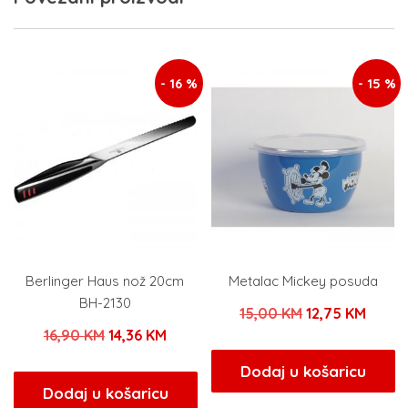
- 16 %
- 15 %
Berlinger Haus nož 20cm
Metalac Mickey posuda
BH-2130
Izvorna
Trenu
15,00
KM
12,75
KM
Izvorna
Trenutna
16,90
KM
14,36
KM
cijena
cijena
cijena
cijena
bila
je:
Dodaj u košaricu
bila
je:
Dodaj u košaricu
je:
12,75 