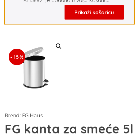
KH3882” je dodano u vašu košaricu.
Prikaži košaricu
- 15 %
Brend:
FG Haus
FG kanta za smeće 5l