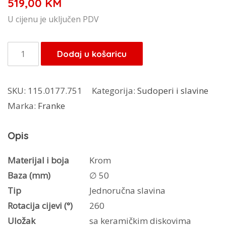
519,00
KM
U cijenu je uključen PDV
Faber
Dodaj u košaricu
pipa
Neptune
SKU:
115.0177.751
Kategorija:
Sudoperi i slavine
Plus
Marka:
Franke
količina
Opis
Materijal i boja
Krom
Baza (mm)
∅ 50
Tip
Jednoručna slavina
Rotacija cijevi (°)
260
Uložak
sa keramičkim diskovima