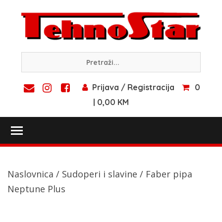
Skip
to
content
Prijava / Registracija
0
| 0,00 KM
Toggle main menu visibility
Naslovnica
/
Sudoperi i slavine
/ Faber pipa
Neptune Plus