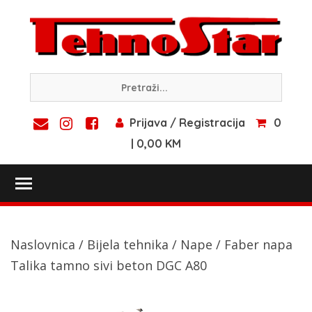
Skip
to
content
Prijava / Registracija
0
| 0,00 KM
Toggle main menu visibility
Naslovnica
/
Bijela tehnika
/
Nape
/ Faber napa
Talika tamno sivi beton DGC A80