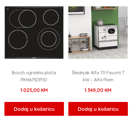
Bosch ugradna ploča
Štednjak Alfa 70 Favorit 7
PKN675DP1D
kW – Alfa Plam
1.025,00
KM
1.349,00
KM
Dodaj u košaricu
Dodaj u košaricu