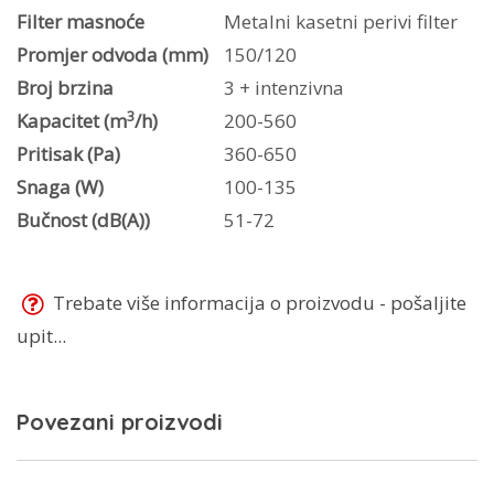
Filter masnoće
Metalni kasetni perivi filter
Promjer odvoda (mm)
150/120
Broj brzina
3 + intenzivna
3
Kapacitet (m
/h)
200-560
Pritisak (Pa)
360-650
Snaga (W)
100-135
Bučnost (dB(A))
51-72
Trebate više informacija o proizvodu - pošaljite
upit...
Povezani proizvodi