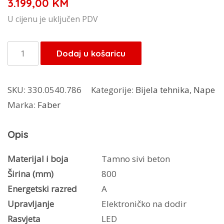
3.199,00
KM
U cijenu je uključen PDV
Faber
Dodaj u košaricu
napa
Talika
SKU:
330.0540.786
Kategorije:
Bijela tehnika
,
Nape
tamno
Marka:
Faber
sivi
beton
Opis
DGC
A80
Materijal i boja
Tamno sivi beton
količina
Širina (mm)
800
Energetski razred
A
Upravljanje
Elektroničko na dodir
Rasvjeta
LED