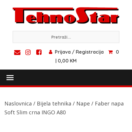
Skip
to
content
Prijava / Registracija
0
| 0,00 KM
Toggle main menu visibility
Naslovnica
/
Bijela tehnika
/
Nape
/ Faber napa
Soft Slim crna INGO A80