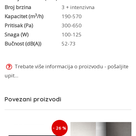
Broj brzina
3 + intenzivna
3
Kapacitet (m
/h)
190-570
Pritisak (Pa)
300-650
Snaga (W)
100-125
Bučnost (dB(A))
52-73
Trebate više informacija o proizvodu - pošaljite
upit...
Povezani proizvodi
- 26 %