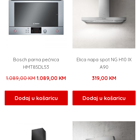
Bosch parna pećnica
Elica napa spot NG H10 IX
HMT85DL53
A90
Izvorna
Trenutna
1.089,00
KM
1.089,00
KM
319,00
KM
cijena
cijena
bila
je:
Dodaj u košaricu
Dodaj u košaricu
je:
1.089,00 KM.
1.089,00 KM.