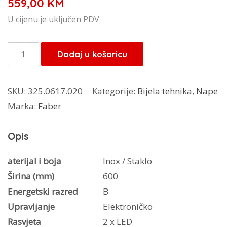
559,00
KM
U cijenu je uključen PDV
Faber
Dodaj u košaricu
napa
Ray
SKU:
325.0617.020
Kategorije:
Bijela tehnika
,
Nape
SRM
Marka:
Faber
LED
X/V
Opis
NS
A60
aterijal i boja
Inox / Staklo
količina
Širina (mm)
600
Energetski razred
B
Upravljanje
Elektroničko
Rasvjeta
2 x LED