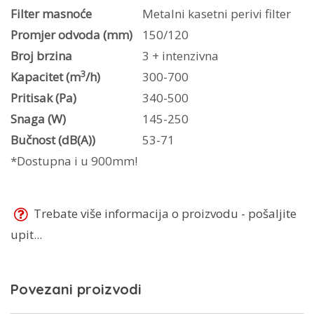
Filter masnoće
Metalni kasetni perivi filter
Promjer odvoda (mm)
150/120
Broj brzina
3 + intenzivna
3
Kapacitet (m
/h)
300-700
Pritisak (Pa)
340-500
Snaga (W)
145-250
Bučnost (dB(A))
53-71
*Dostupna i u 900mm!
Trebate više informacija o proizvodu - pošaljite
upit...
Povezani proizvodi