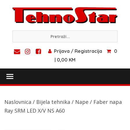
Skip
to
content
Prijava / Registracija
0
| 0,00 KM
Toggle main menu visibility
Naslovnica
/
Bijela tehnika
/
Nape
/ Faber napa
Ray SRM LED X/V NS A60