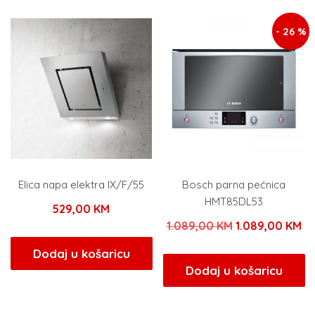
- 26 %
Elica napa elektra IX/F/55
Bosch parna pećnica
HMT85DL53
529,00
KM
Izvorna
Tr
1.089,00
KM
1.089,00
KM
cijena
ci
Dodaj u košaricu
bila
je:
Dodaj u košaricu
je:
1.
1.089,00 KM.