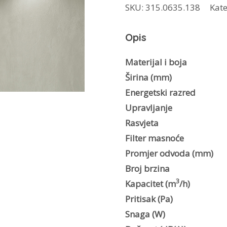
SKU:
315.0635.138
Kate
GLASS
LUX
Opis
W
A60
Materijal i boja
količina
Širina (mm)
Energetski razred
Upravljanje
Rasvjeta
Filter masnoće
Promjer odvoda (mm)
Broj brzina
3
Kapacitet (m
/h)
Pritisak (Pa)
Snaga (W)