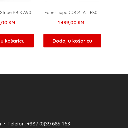
Stripe PB X A90
Faber napa COCKTAIL F80
9,00
KM
1.489,00
KM
u košaricu
Dodaj u košaricu
a • Telefon: +387 (0)39 685 163