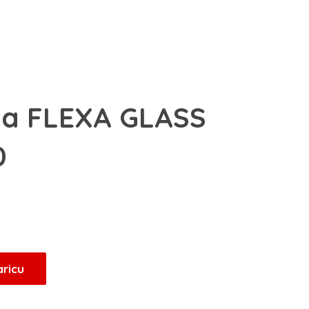
pa FLEXA GLASS
0
aricu