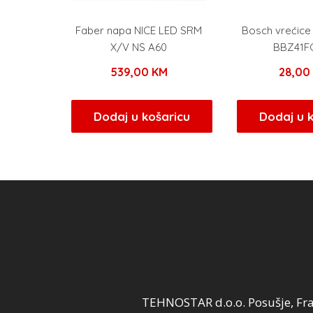
Faber napa NICE LED SRM
Bosch vrećice 
X/V NS A60
BBZ41F
539,00
KM
28,0
Dodaj u košaricu
Dodaj u 
TEHNOSTAR d.o.o. Posušje, Fra 