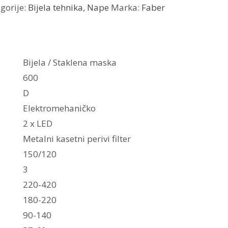
gorije:
Bijela tehnika
,
Nape
Marka:
Faber
Bijela / Staklena maska
600
D
Elektromehaničko
2 x LED
Metalni kasetni perivi filter
150/120
3
220-420
180-220
90-140