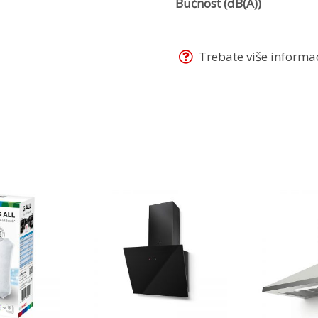
Bučnost (dB(A))
Trebate više informaci