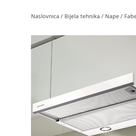
Naslovnica
/
Bijela tehnika
/
Nape
/ Fab