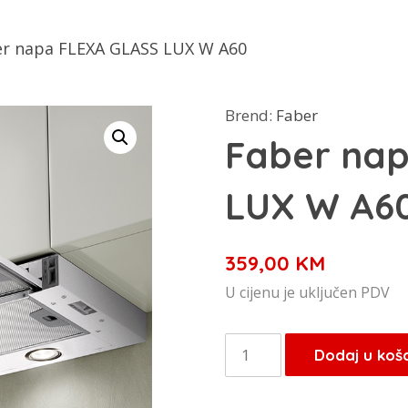
er napa FLEXA GLASS LUX W A60
Brend:
Faber
Faber na
LUX W A6
359,00
KM
U cijenu je uključen PDV
Faber
Dodaj u koš
napa
FLEXA