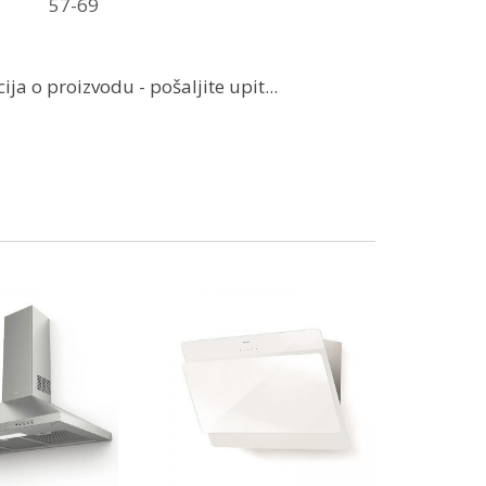
57-69
ja o proizvodu - pošaljite upit...