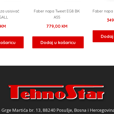
za usisivač
Faber napa Tweet EG8 BK
Faber napa 
GALL
A55
34
0
KM
779,00
KM
Dodaj 
košaricu
Dodaj u košaricu
Grge Martića br. 13, 88240 Posušje, Bosna i Hercegovin