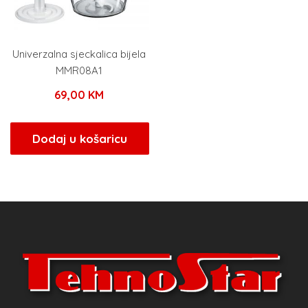
Univerzalna sjeckalica bijela
MMR08A1
69,00
KM
Dodaj u košaricu