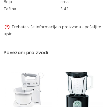
Boja
crna
Težina
3.42
Trebate više informacija o proizvodu - pošaljite
upit...
Povezani proizvodi