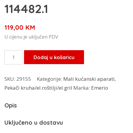
114482.1
119,00
KM
U cijenu je uključen PDV
Emerio
Dodaj u košaricu
električni
rešo
SKU:
29155
Kategorije:
Mali kućanski aparati
,
dva
Pekači kruha/el.roštilji/el.gril
Marka:
Emerio
kola
HP-
Opis
114482.1
količina
Uključeno u dostavu