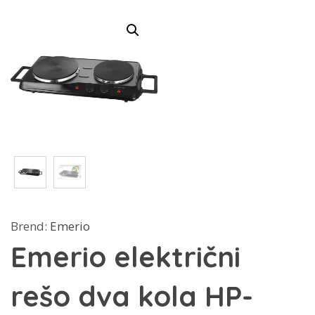
Brend:
Emerio
Emerio električni
rešo dva kola HP-