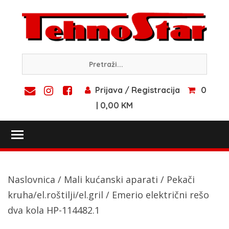
Skip
to
content
Prijava / Registracija
0
| 0,00 KM
Toggle main menu visibility
Naslovnica
/
Mali kućanski aparati
/
Pekači
kruha/el.roštilji/el.gril
/ Emerio električni rešo
dva kola HP-114482.1