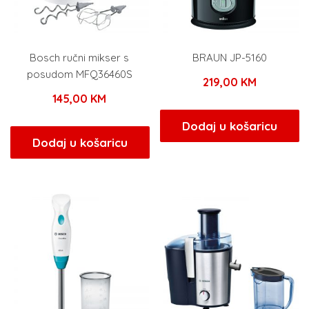
Bosch ručni mikser s
BRAUN JP-5160
posudom MFQ36460S
219,00
KM
145,00
KM
Dodaj u košaricu
Dodaj u košaricu