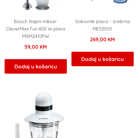
Bosch štapni mikser
Sokovnik plava – srebrna
CleverMixx Fun 400 W plava
MES3500
MSM2410PW
269,00
KM
59,00
KM
Dodaj u košaricu
Dodaj u košaricu