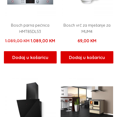
Bosch parna pećnica
Bosch vrč za miješanje za
HMT85DL53
MUM4
Izvorna
Trenutna
1.089,00
KM
1.089,00
KM
69,00
KM
cijena
cijena
bila
je:
Dodaj u košaricu
Dodaj u košaricu
je:
1.089,00 KM.
1.089,00 KM.