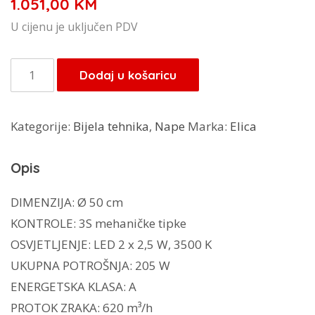
1.051,00
KM
U cijenu je uključen PDV
Elica
Dodaj u košaricu
napa
JUNO
Kategorije:
Bijela tehnika
,
Nape
Marka:
Elica
BL/F/50
količina
Opis
DIMENZIJA: Ø 50 cm
KONTROLE: 3S mehaničke tipke
OSVJETLJENJE: LED 2 x 2,5 W, 3500 K
UKUPNA POTROŠNJA: 205 W
ENERGETSKA KLASA: A
PROTOK ZRAKA: 620 m³/h