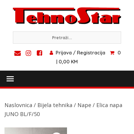
Skip
to
content
Prijava / Registracija
0
| 0,00 KM
Toggle main menu visibility
Naslovnica
/
Bijela tehnika
/
Nape
/ Elica napa
JUNO BL/F/50