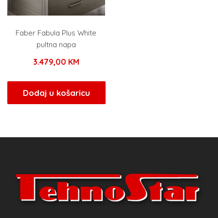
Faber Fabula Plus White
pultna napa
3.479,00
KM
Dodaj u košaricu