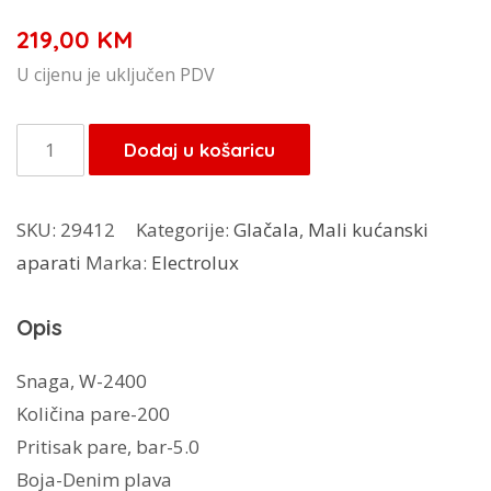
219,00
KM
U cijenu je uključen PDV
Electrulux
Dodaj u košaricu
parna
stanica
SKU:
29412
Kategorije:
Glačala
,
Mali kućanski
E5ST1-
aparati
Marka:
Electrolux
2DB
količina
Opis
Snaga, W-2400
Količina pare-200
Pritisak pare, bar-5.0
Boja-Denim plava