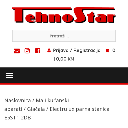
Skip
to
content
Prijava / Registracija
0
| 0,00 KM
Toggle main menu visibility
Naslovnica
/
Mali kućanski
aparati
/
Glačala
/ Electrulux parna stanica
E5ST1-2DB