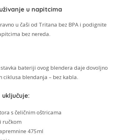
uživanje u napitcima
zravno u čaši od Tritana bez BPA i podignite
apitcima bez nereda.
tavka bateriji ovog blendera daje dovoljno
 ciklusa blendanja – bez kabla.
 uključuje:
ora s čeličnim oštricama
 i ručkom
zapremnine 475ml