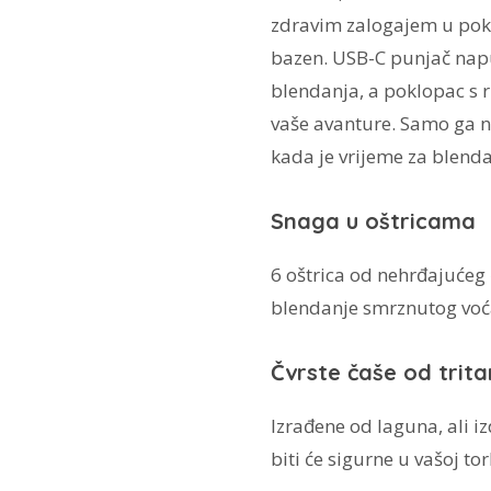
zdravim zalogajem u pokr
bazen. USB-C punjač napu
blendanja, a poklopac s
vaše avanture. Samo ga n
kada je vrijeme za blenda
Snaga u oštricama
6 oštrica od nehrđajućeg 
blendanje smrznutog voća,
Čvrste čaše od trit
Izrađene od laguna, ali iz
biti će sigurne u vašoj tor