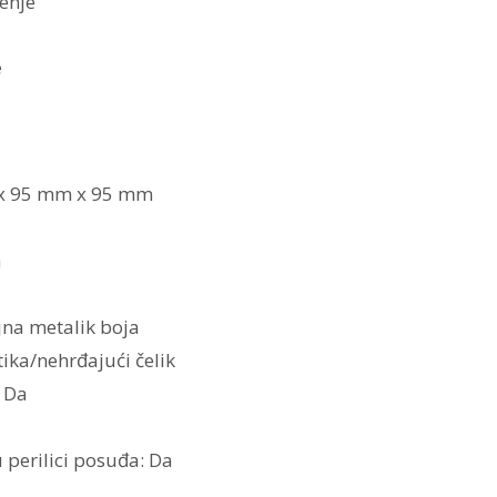
enje
e
 x 95 mm x 95 mm
m
jna metalik boja
stika/nehrđajući čelik
: Da
 perilici posuđa: Da