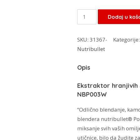
Ekstraktor
Dodaj u koš
hranjivih
sastojaka
SKU:
31367-
Kategorije
Nutribullet
Nutribullet
Portable
NBP003W
Opis
prijenosni
količina
Ekstraktor hranjivih
NBP003W
“Odlično blendanje, kamo
blendera nutribullet® Po
miksanje svih vaših omilj
utičnice, bilo da žudite 