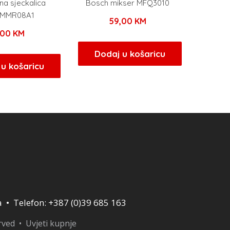
na sjeckalica
Bosch mikser MFQ3010
a MMR08A1
59,00
KM
,00
KM
Dodaj u košaricu
u košaricu
a • Telefon: +387 (0)39 685 163
erved •
Uvjeti kupnje