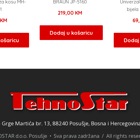
 za kosu MH-
BRAUN JP-5160
Univerzal
1
bijel
219,00
KM
0
KM
69
Dodaj u košaricu
košaricu
Dodaj 
Grge Martića br. 13, 88240 Posušje, Bosna i Hercegovin
TAR d.o.o. Posušje • Sva prava zadržana / All rights res