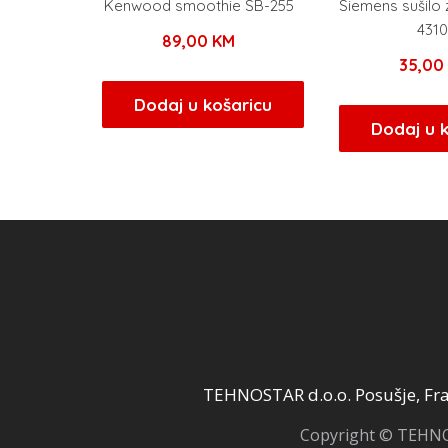
Kenwood smoothie SB-255
Siemens sušilo
4310
89,00
KM
35,0
Dodaj u košaricu
Dodaj u 
TEHNOSTAR d.o.o. Posušje, Fra 
Copyright © TEHNOS