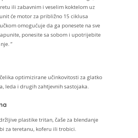
etu ili zabavnim i veselim koktelom uz
nit će motor za približno 15 ciklusa
 ručkom omogućuje da ga ponesete na sve
apunite, ponesite sa sobom i upotrijebite
nje. ”
čelika optimizirane učinkovitosti za glatko
 leda i drugih zahtjevnih sastojaka.
ana
držljive plastike tritan, čaše za blendanje
bi za teretanu, koferu ili trobici.