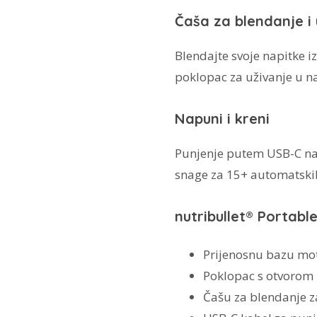
Čaša za blendanje i 
Blendajte svoje napitke i
poklopac za uživanje u n
Napuni i kreni
Punjenje putem USB-C nas
snage za 15+ automatskih
nutribullet® Portable
Prijenosnu bazu mot
Poklopac s otvorom
Čašu za blendanje 