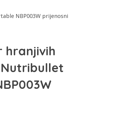
ortable NBP003W prijenosni
 hranjivih
Nutribullet
 NBP003W