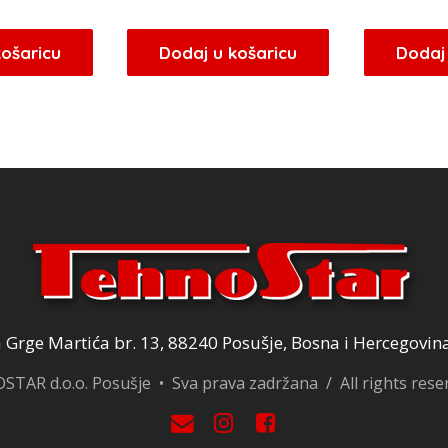
košaricu
Dodaj u košaricu
Dodaj 
Grge Martića br. 13, 88240 Posušje, Bosna i Hercegovin
TAR d.o.o. Posušje • Sva prava zadržana / All rights res