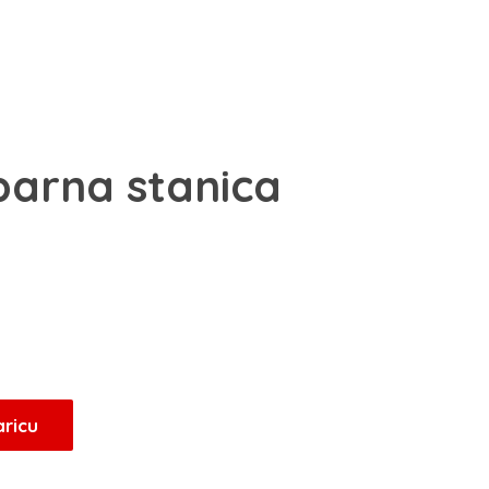
parna stanica
aricu