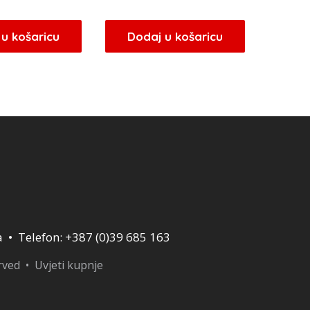
u košaricu
Dodaj u košaricu
a • Telefon: +387 (0)39 685 163
erved •
Uvjeti kupnje