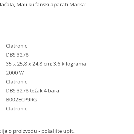
lačala
,
Mali kućanski aparati
Marka:
Clatronic
DBS 3278
‎35 x 25,8 x 24,8 cm; 3,6 kilograma
2000 W
Clatronic
DBS 3278 težak 4 bara
‎B002ECP9RG
Clatronic
ja o proizvodu - pošaljite upit...