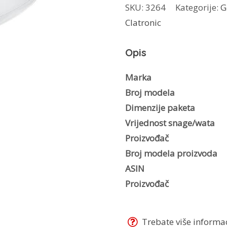
SKU:
3264
Kategorije:
G
DBS-
Clatronic
3278
količina
Opis
Marka
Broj modela
Dimenzije paketa
Vrijednost snage/wata
Proizvođač
Broj modela proizvoda
ASIN
Proizvođač
Trebate više informaci