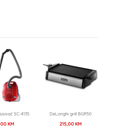
isivač SC-4135
DeLonghi grill BGR50
9,00
KM
215,00
KM