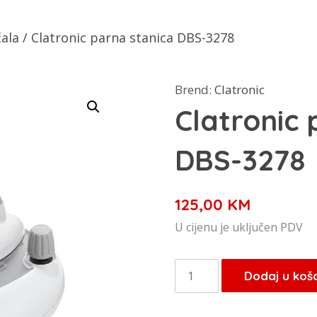
čala
/ Clatronic parna stanica DBS-3278
Brend:
Clatronic
Clatronic 
DBS-3278
125,00
KM
U cijenu je uključen PDV
Clatronic
Dodaj u koš
parna
stanica