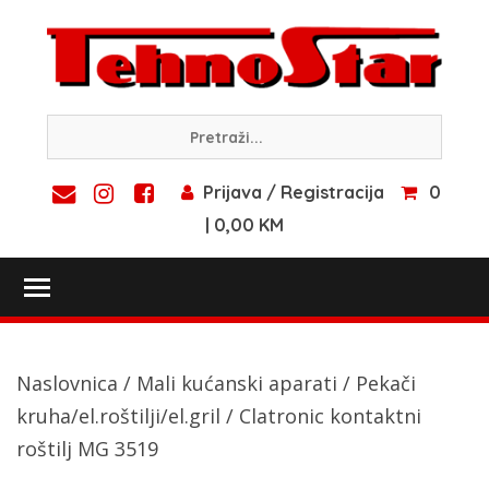
Skip
to
content
Prijava / Registracija
0
| 0,00 KM
Toggle main menu visibility
Naslovnica
/
Mali kućanski aparati
/
Pekači
kruha/el.roštilji/el.gril
/ Clatronic kontaktni
roštilj MG 3519