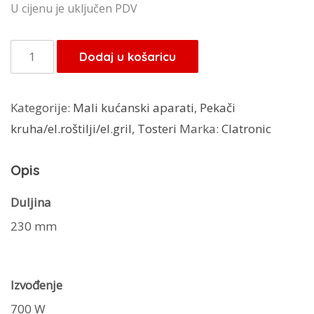
U cijenu je uključen PDV
Clatronic
Dodaj u košaricu
kontaktni
roštilj
Kategorije:
Mali kućanski aparati
,
Pekači
MG
kruha/el.roštilji/el.gril
,
Tosteri
Marka:
Clatronic
3519
količina
Opis
Duljina
230 mm
Izvođenje
700 W