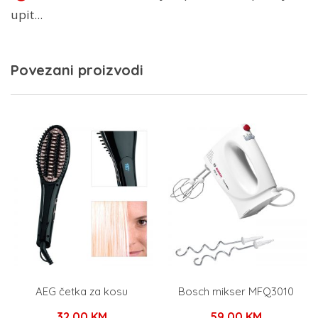
upit...
Povezani proizvodi
AEG četka za kosu
Bosch mikser MFQ3010
32,00
KM
59,00
KM