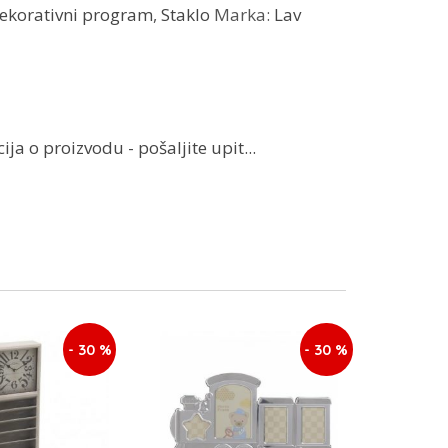
ekorativni program
,
Staklo
Marka:
Lav
ja o proizvodu - pošaljite upit...
- 30 %
- 30 %