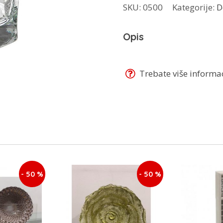
SKU:
0500
Kategorije:
D
100
ml
Opis
42035
količina
Trebate više informaci
- 50 %
- 50 %