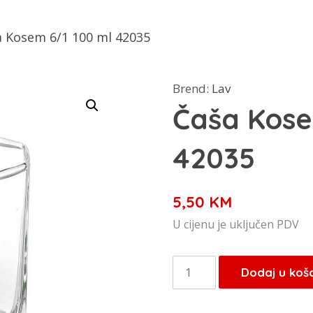
a Kosem 6/1 100 ml 42035
Brend:
Lav
Čaša Kose
42035
5,50
KM
U cijenu je uključen PDV
Čaša
Dodaj u koš
Kosem
6/1