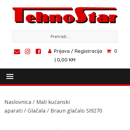
Skip
to
content
Prijava / Registracija
0
| 0,00 KM
Toggle main menu visibility
Naslovnica
/
Mali kućanski
aparati
/
Glačala
/ Braun glačalo SI9270