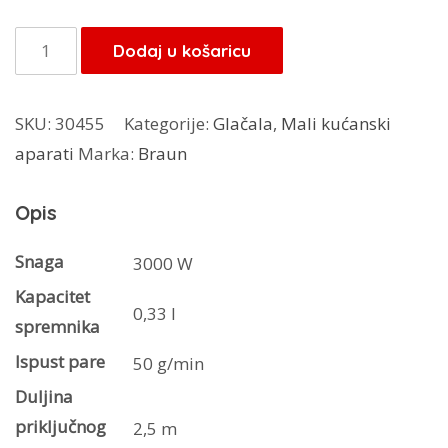
Braun
Dodaj u košaricu
glačalo
SI9270
SKU:
30455
Kategorije:
Glačala
,
Mali kućanski
količina
aparati
Marka:
Braun
Opis
Snaga
3000 W
Kapacitet
0,33 l
spremnika
Ispust pare
50 g/min
Duljina
priključnog
2,5 m