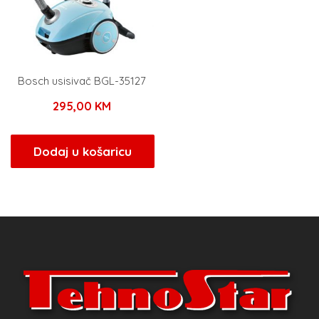
Bosch usisivač BGL-35127
295,00
KM
Dodaj u košaricu