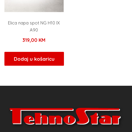
Elica napa spot NG H10 IX
A90
319,00
KM
Dodaj u košaricu