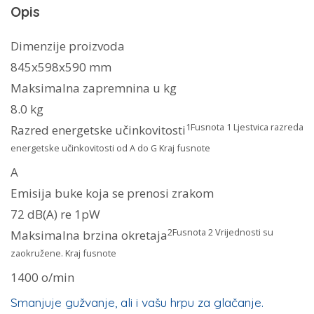
Opis
o/min
količina
Dimenzije proizvoda
845x598x590 mm
Maksimalna zapremnina u kg
8.0 kg
1
Fusnota 1 Ljestvica razreda
Razred energetske učinkovitosti
energetske učinkovitosti od A do G Kraj fusnote
A
Emisija buke koja se prenosi zrakom
72 dB(A) re 1pW
2
Fusnota 2 Vrijednosti su
Maksimalna brzina okretaja
zaokružene. Kraj fusnote
1400 o/min
Smanjuje gužvanje, ali i vašu hrpu za glačanje.