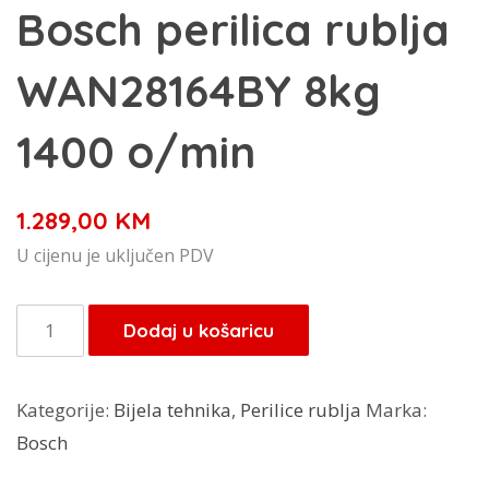
Bosch perilica rublja
WAN28164BY 8kg
1400 o/min
1.289,00
KM
U cijenu je uključen PDV
Bosch
Dodaj u košaricu
perilica
rublja
Kategorije:
Bijela tehnika
,
Perilice rublja
Marka:
WAN28164BY
Bosch
8kg
1400