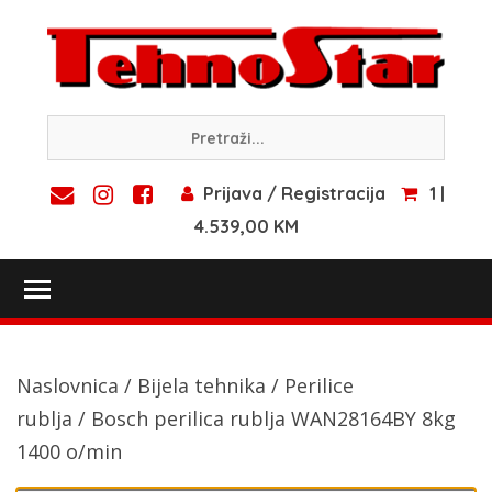
Skip
to
content
Prijava / Registracija
1 |
4.539,00 KM
Toggle main menu visibility
Naslovnica
/
Bijela tehnika
/
Perilice
rublja
/ Bosch perilica rublja WAN28164BY 8kg
1400 o/min