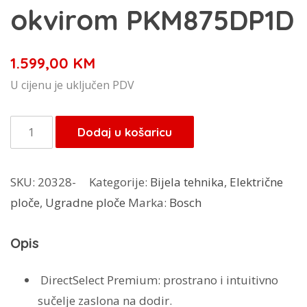
okvirom PKM875DP1D
1.599,00
KM
U cijenu je uključen PDV
Bosch
Dodaj u košaricu
električna
ploča
SKU:
20328-
Kategorije:
Bijela tehnika
,
Električne
za
ploče
,
Ugradne ploče
Marka:
Bosch
kuhanje
80
Opis
cm
Crna,
DirectSelect Premium:
prostrano i intuitivno
ugradnja
sučelje zaslona na dodir.