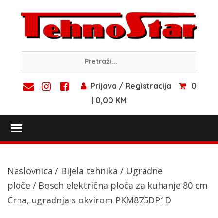
Skip
to
content
Prijava / Registracija
0
| 0,00 KM
Toggle main menu visibility
Naslovnica
/
Bijela tehnika
/
Ugradne
ploče
/ Bosch električna ploča za kuhanje 80 cm
Crna, ugradnja s okvirom PKM875DP1D