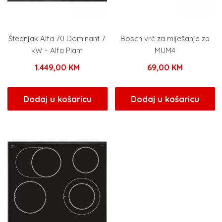
Štednjak Alfa 70 Dominant 7
Bosch vrč za miješanje za
kW – Alfa Plam
MUM4
1.449,00
KM
69,00
KM
Dodaj u košaricu
Dodaj u košaricu