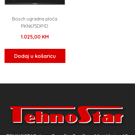
Bosch ugradna ploča
PKN675DP1D
1.025,00
KM
Dodaj u košaricu