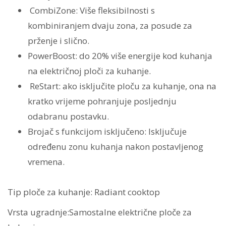
s
CombiZone:
Više fleksibilnosti s
okvirom
kombiniranjem dvaju zona, za posude za
PKM875DP1D
prženje i slično.
količina
PowerBoost:
do 20% više energije kod kuhanja
na električnoj ploči za kuhanje.
ReStart:
ako isključite ploču za kuhanje, ona na
kratko vrijeme pohranjuje posljednju
odabranu postavku.
Brojač s funkcijom isključeno:
Isključuje
određenu zonu kuhanja nakon postavljenog
vremena.
Tip ploče za kuhanje: Radiant cooktop
Vrsta ugradnje:Samostalne električne ploče za