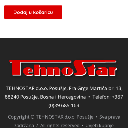
cijena
cijena
bila
je:
Dodaj u košaricu
je:
34,85 KM.
41,00 KM.
TEHNOSTAR d.o.o. Posušje, Fra Grge Martića br. 13,
88240 Posušje, Bosna i Hercegovina • Telefon: +387
(0)39 685 163
Copyright © TEHNOSTAR d.o.o. Posušje • Sva prava
zadržana / All rights reserved •
Uvjeti kupnje