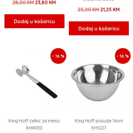
Izvorna
Trenutna
28,00
KM
23,80
KM
Izvorna
Trenu
25,00
KM
21,25
KM
cijena
cijena
cijena
cijen
bila
je:
Dodaj u košaricu
bila
je:
Dodaj u košaricu
je:
23,80 KM.
je:
21,25
28,00 KM.
25,00 KM.
- 16 %
- 16 %
King Hoff čelkić za meso
King Hoff posuda 16cm
KH4000
KH1227