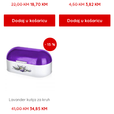
Izvorna
Trenutna
Izvorna
Trenut
22,00
KM
18,70
KM
4,50
KM
3,82
KM
cijena
cijena
cijena
cijena
bila
je:
bila
je:
Dodaj u košaricu
Dodaj u košaricu
je:
18,70 KM.
je:
3,82 K
22,00 KM.
4,50 KM.
- 15 %
Lavander kutija za kruh
Izvorna
Trenutna
41,00
KM
34,85
KM