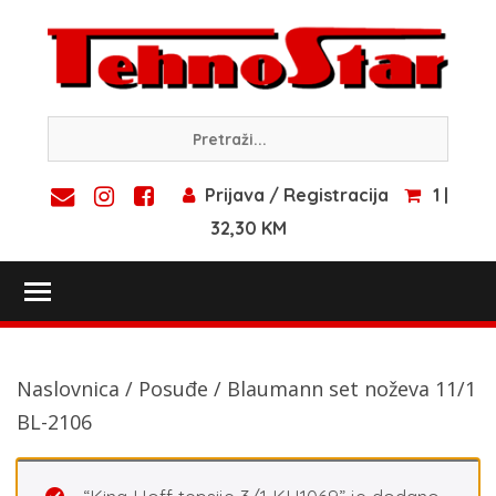
Skip
to
content
Prijava / Registracija
1 |
32,30 KM
Toggle main menu visibility
Naslovnica
/
Posuđe
/ Blaumann set noževa 11/1
BL-2106