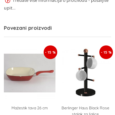
Trebate više informacija o proizvodu - pošaljite
upit...
Povezani proizvodi
- 15 %
- 15 %
Mažestik tava 26 cm
Berlinger Haus Black Rose
stalak za šalice