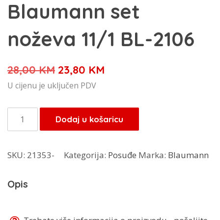
Blaumann set
noževa 11/1 BL-2106
Izvorna
Trenutna
28,00
KM
23,80
KM
cijena
cijena
U cijenu je uključen PDV
bila
je:
je:
23,80 KM.
Blaumann
Dodaj u košaricu
28,00 KM.
set
noževa
SKU:
21353-
Kategorija:
Posuđe
Marka:
Blaumann
11/1
BL-
Opis
2106
količina