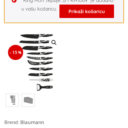
“King Hoff tepsije 3/1 KH1069” je dodano
u vašu košaricu.
Prikaži košaricu
- 15 %
Brend:
Blaumann