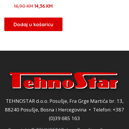
Izvorna
Trenutna
16,90
KM
14,36
KM
cijena
cijena
bila
je:
Dodaj u košaricu
je:
14,36 KM.
16,90 KM.
TEHNOSTAR d.o.o. Posušje, Fra Grge Martića br. 13,
88240 Posušje, Bosna i Hercegovina • Telefon: +387
(0)39 685 163