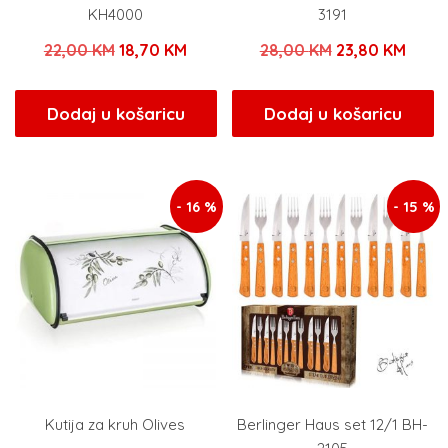
KH4000
3191
Izvorna
Trenutna
Izvorna
Tren
22,00
KM
18,70
KM
28,00
KM
23,80
KM
cijena
cijena
cijena
cijen
bila
je:
bila
je:
Dodaj u košaricu
Dodaj u košaricu
je:
18,70 KM.
je:
23,80
22,00 KM.
28,00 KM.
- 16 %
- 15 %
Kutija za kruh Olives
Berlinger Haus set 12/1 BH-