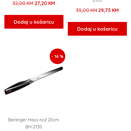
2105
Izvorna
Trenutna
32,00
KM
27,20
KM
Izvorna
Tren
35,00
KM
29,75
KM
cijena
cijena
cijena
cijen
bila
je:
Dodaj u košaricu
bila
je:
Dodaj u košaricu
je:
27,20 KM.
je:
29,75
32,00 KM.
35,00 KM.
- 16 %
Berlinger Haus nož 20cm
BH-2130