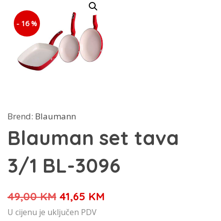
- 16 %
Brend:
Blaumann
Blauman set tava
3/1 BL-3096
Izvorna
Trenutna
49,00
KM
41,65
KM
cijena
cijena
U cijenu je uključen PDV