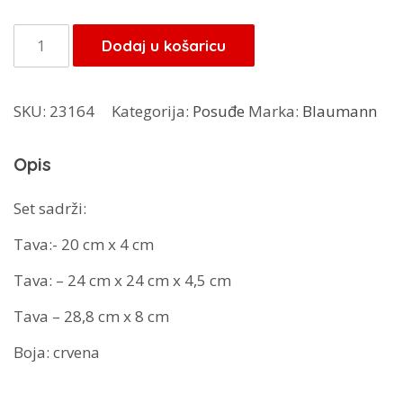
bila
je:
je:
41,65 KM.
Blauman
Dodaj u košaricu
49,00 KM.
set
tava
SKU:
23164
Kategorija:
Posuđe
Marka:
Blaumann
3/1
BL-
Opis
3096
količina
Set sadrži:
Tava:- 20 cm x 4 cm
Tava: – 24 cm x 24 cm x 4,5 cm
Tava – 28,8 cm x 8 cm
Boja: crvena