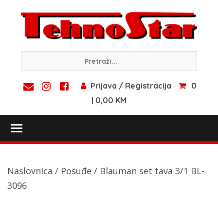
Skip
to
content
Prijava / Registracija
0
| 0,00 KM
Toggle main menu visibility
Naslovnica
/
Posuđe
/ Blauman set tava 3/1 BL-
3096