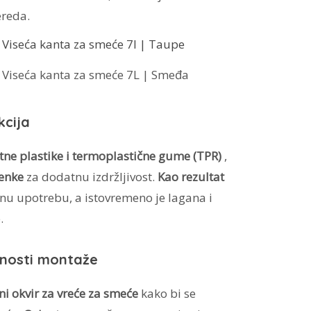
ereda.
 Viseća kanta za smeće 7L | Smeđa
kcija
etne plastike i termoplastične gume (TPR)
,
jenke
za dodatnu izdržljivost.
Kao rezultat
nu upotrebu, a istovremeno je lagana i
.
ćnosti montaže
ni okvir za vreće za smeće
kako bi se