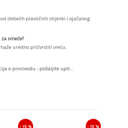
od debelih plastičnih stijenki i ojačanog
u za smeće?
maže uredno pričvrstiti vreću.
ja o proizvodu - pošaljite upit...
- 15 %
- 15 %