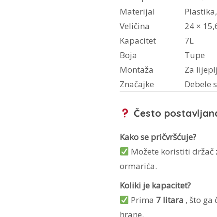
Materijal
Plastika
Veličina
24 × 15,
Kapacitet
7L
Boja
Tupe
Montaža
Za lijepl
Značajke
Debele s
Često postavljana
Kako se pričvršćuje?
Možete koristiti držač z
ormarića.
Koliki je kapacitet?
Prima
7 litara
, što ga
hrane.