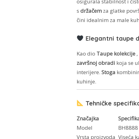
osigurala stabilnost i čis
s
držačem
za glatke površ
čini idealnim za male kuh
​​Elegantni taupe 
Kao dio
Taupe kolekcije
,
završnoj obradi
koja se u
interijere.
Stoga
kombinir
kuhinje.
Tehničke specifika
Značajka
Specifik
Model
BH8888
Vrsta proizvoda
Viseća k