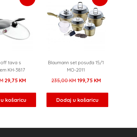
off tava s
Blaumann set posuđa 15/1
em KH-3817
MO-2011
Izvorna
Trenutna
Izvorna
Trenutna
M
29,75
KM
235,00
KM
199,75
KM
cijena
cijena
cijena
cijena
bila
je:
bila
je:
u košaricu
Dodaj u košaricu
je:
29,75 KM.
je:
199,75 KM.
35,00 KM.
235,00 KM.