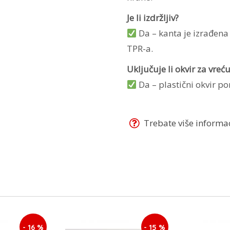
Je li izdržljiv?
Da – kanta je izrađena 
TPR-a.
Uključuje li okvir za vreć
Da – plastični okvir po
Trebate više informaci
- 16 %
- 15 %