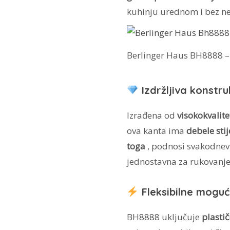
kuhinju urednom i bez n
Berlinger Haus BH8888 –
Izdržljiva konstru
Izrađena od
visokokvalit
ova kanta ima
debele sti
toga
, podnosi svakodnev
jednostavna za rukovanje
Fleksibilne mogu
BH8888 uključuje
plastič