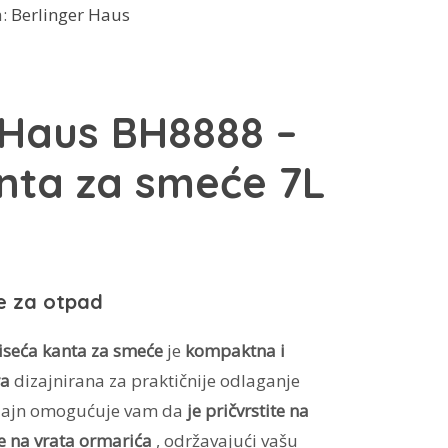
a:
Berlinger Haus
 Haus BH8888 –
nta za smeće 7L
e za otpad
seća kanta za smeće
je
kompaktna i
ra
dizajnirana za praktičnije odlaganje
izajn omogućuje vam da
je pričvrstite na
e na vrata ormarića
, održavajući vašu