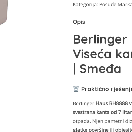
Kategorija:
Posuđe
Mark
kanta
za
Opis
smeće
BH-
Berlinger
8888
Viseća ka
količina
| Smeđa
Praktično rješenj
Berlinger
Haus BH8888 vi
svestrana kanta od 7 lita
otpada. Njen pametni d
glatke površine
ili
objesit