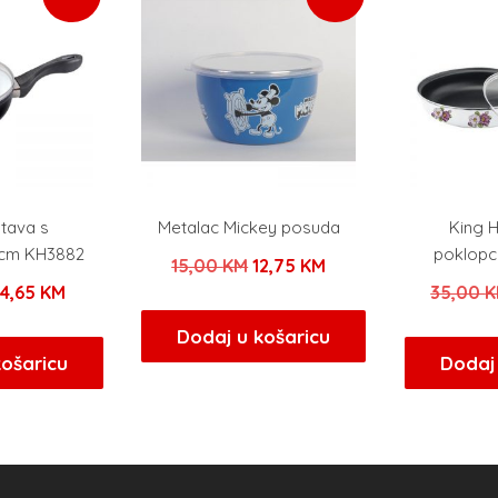
 tava s
Metalac Mickey posuda
King H
cm KH3882
poklopc
Izvorna
Trenutna
15,00
KM
12,75
KM
zvorna
Trenutna
24,65
KM
35,00
K
cijena
cijena
ijena
cijena
bila
je:
Dodaj u košaricu
ila
je:
košaricu
Dodaj 
je:
12,75 KM.
e:
24,65 KM.
15,00 KM.
9,00 KM.