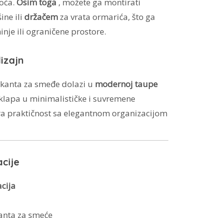
toća.
Osim toga
, možete ga montirati
ine ili
držačem
za vrata ormarića, što ga
inje ili ograničene prostore.
dizajn
 kanta za smeđe dolazi u
modernoj taupe
klapa u minimalističke i suvremene
a praktičnost sa elegantnom organizacijom
cije
acija
anta za smeće