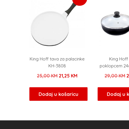
King Hoff tava za palacinke
King Hoff
KH-3808
poklopcem 24
Izvorna
Trenutna
I
25,00
KM
21,25
KM
29,00
KM
cijena
cijena
c
bila
je:
b
Dodaj u košaricu
Dodaj u 
je:
21,25 KM.
j
25,00 KM.
2