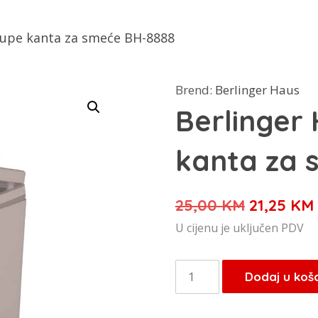
aupe kanta za smeće BH-8888
Brend:
Berlinger Haus
Berlinger
kanta za 
Izvorna
25,00
KM
21,25
KM
cijena
U cijenu je uključen PDV
bila
je:
Berlinger
Dodaj u koš
25,00 KM
Haus
Taupe