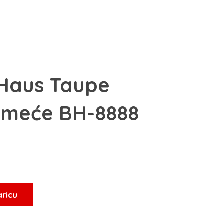
 Haus Taupe
smeće BH-8888
Trenutna
cijena
je:
21,25 KM.
aricu
.