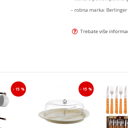
– robna marka: Berlinge
Trebate više informaci
- 15 %
- 15 %