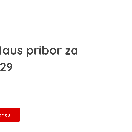
Haus pribor za
629
Trenutna
ijena
e:
7,15 KM.
aricu
.