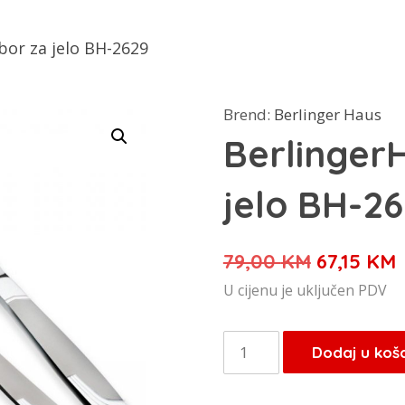
bor za jelo BH-2629
Brend:
Berlinger Haus
Berlinger
jelo BH-2
Izvorna
79,00
KM
67,15
KM
cijena
c
U cijenu je uključen PDV
bila
j
je:
6
BerlingerHaus
Dodaj u koš
79,00 KM
pribor
za