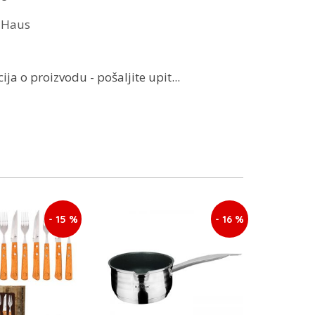
r Haus
ja o proizvodu - pošaljite upit...
- 15 %
- 16 %