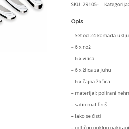
SKU:
29105-
Kategorija
jelo
BH-
Opis
2629
količina
– Set od 24 komada uklju
– 6 x nož
– 6 x vilica
– 6 x žlica za juhu
– 6 x čajna žličica
– materijal: polirani nehr
– satin mat finiš
– lako se čisti
– odlično poklon pakiran