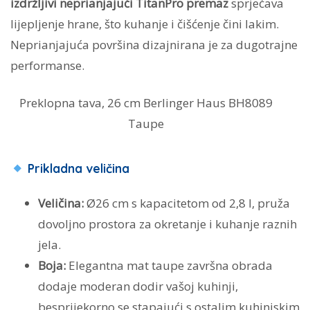
izdržljivi neprianjajući TitanPro premaz
sprječava
lijepljenje hrane, što kuhanje i čišćenje čini lakim.
Neprianjajuća površina dizajnirana je za dugotrajne
performanse.
Preklopna tava, 26 cm Berlinger Haus BH8089
Taupe
Prikladna veličina
Veličina:
Ø26 cm s kapacitetom od 2,8 l, pruža
dovoljno prostora za okretanje i kuhanje raznih
jela.
Boja:
Elegantna mat taupe završna obrada
dodaje moderan dodir vašoj kuhinji,
besprijekorno se stapajući s ostalim kuhinjskim