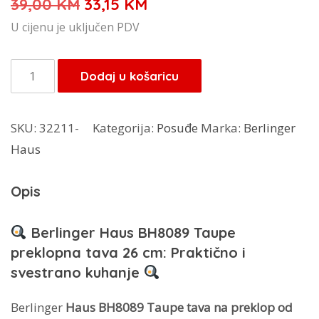
Izvorna
Trenutna
39,00
KM
33,15
KM
cijena
cijena
U cijenu je uključen PDV
bila
je:
je:
33,15 KM.
Berlinger
Dodaj u košaricu
39,00 KM.
Haus
Taupe
SKU:
32211-
Kategorija:
Posuđe
Marka:
Berlinger
tava
Haus
BH-
8089
Opis
količina
Berlinger Haus BH8089 Taupe
preklopna tava 26 cm: Praktično i
svestrano kuhanje
Berlinger
Haus BH8089 Taupe tava na preklop od