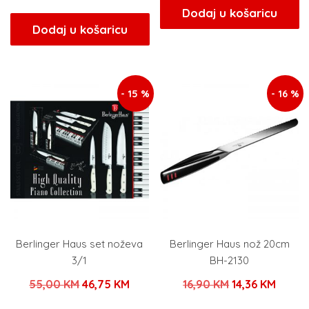
cijena
cijena
bila
je:
Dodaj u košaricu
bila
je:
Dodaj u košaricu
je:
34,85
je:
21,25 KM.
41,00 KM.
25,00 KM.
- 15 %
- 16 %
Berlinger Haus set noževa
Berlinger Haus nož 20cm
3/1
BH-2130
Izvorna
Trenutna
Izvorna
Trenu
55,00
KM
46,75
KM
16,90
KM
14,36
KM
cijena
cijena
cijena
cijena