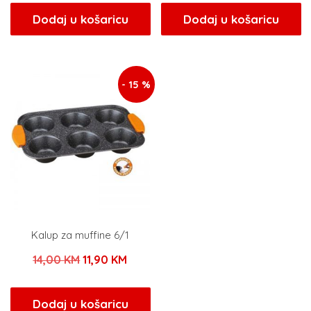
bila
je:
bila
je:
Dodaj u košaricu
Dodaj u košaricu
je:
46,75 KM.
je:
14,36 
55,00 KM.
16,90 KM.
- 15 %
Kalup za muffine 6/1
Izvorna
Trenutna
14,00
KM
11,90
KM
cijena
cijena
bila
je:
Dodaj u košaricu