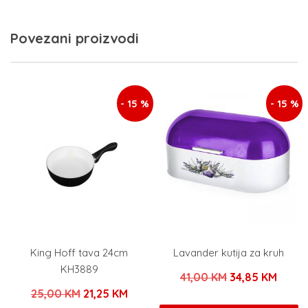
Povezani proizvodi
- 15 %
- 15 %
King Hoff tava 24cm
Lavander kutija za kruh
KH3889
Izvorna
Trenu
41,00
KM
34,85
KM
Izvorna
Trenutna
25,00
KM
21,25
KM
cijena
cijen