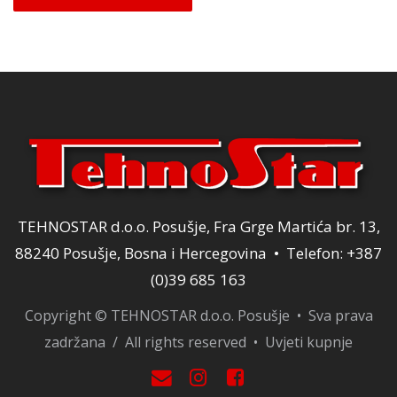
je:
11,90 KM.
14,00 KM.
TEHNOSTAR d.o.o. Posušje, Fra Grge Martića br. 13,
88240 Posušje, Bosna i Hercegovina • Telefon: +387
(0)39 685 163
Copyright © TEHNOSTAR d.o.o. Posušje • Sva prava
zadržana / All rights reserved •
Uvjeti kupnje