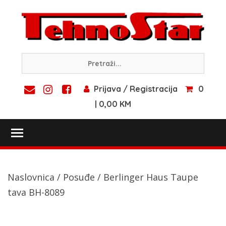
Skip
to
content
Prijava / Registracija
0
| 0,00 KM
Toggle main menu visibility
Naslovnica
/
Posuđe
/ Berlinger Haus Taupe
tava BH-8089