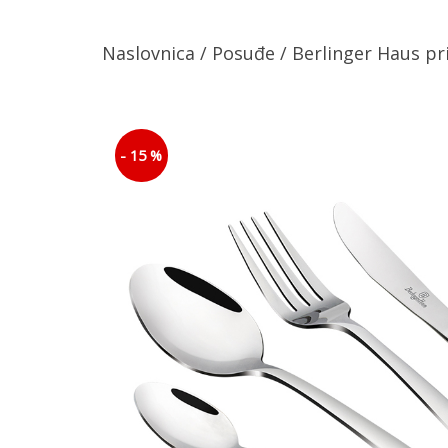
Naslovnica
/
Posuđe
/ Berlinger Haus pr
- 15 %