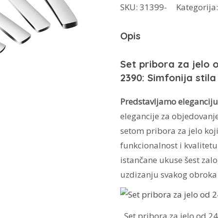
SKU:
31399-
Kategorija
BH-
3040
Opis
količina
Set pribora za jelo
2390: Simfonija stila 
Predstavljamo eleganciju
elegancije za objedovanj
setom pribora za jelo koj
funkcionalnost i kvalitet
istančane ukuse šest zalo
uzdizanju svakog obroka
Set pribora za jelo od 