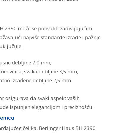
BH 2390 može se pohvaliti zadivljujućim
ažavajući najviše standarde izrade i pažnje
uključuje:
busne debljine 7,0 mm,
olnih vilica, svaka debljine 3,5 mm,
ikatno izrađene debljine 2,5 mm.
 osigurava da svaki aspekt vaših
de ispunjen elegancijom i preciznošću.
premca
rđajućeg čelika, Berlinger Haus BH 2390