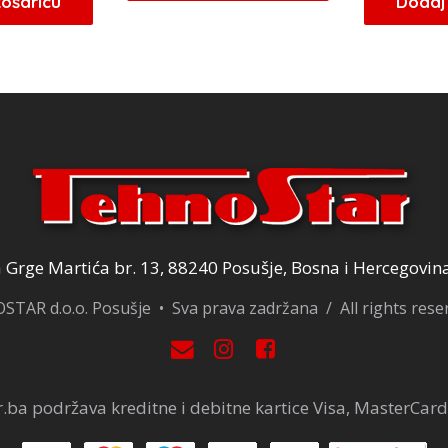
košaricu
Dodaj 
je:
8,50 KM.
e:
23,80 KM.
10,00 KM.
8,00 KM.
Grge Martića br. 13, 88240 Posušje, Bosna i Hercegovin
TAR d.o.o. Posušje • Sva prava zadržana / All rights res
.ba podržava kreditne i debitne kartice Visa, MasterCard