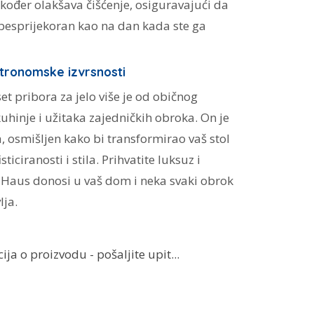
 također olakšava čišćenje, osiguravajući da
 besprijekoran kao na dan kada ste ga
stronomske izvrsnosti
t pribora za jelo više je od običnog
 kuhinje i užitaka zajedničkih obroka. On je
 osmišljen kako bi transformirao vaš stol
ticiranosti i stila. Prihvatite luksuz i
r Haus donosi u vaš dom i neka svaki obrok
lja.
ja o proizvodu - pošaljite upit...