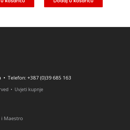
u košaricu
Dodaj u košaricu
je:
24,65 KM.
je:
18,70 KM.
29,00 KM.
22,00 KM.
a • Telefon: +387 (0)39 685 163
erved •
Uvjeti kupnje
 i Maestro