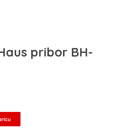
 Haus pribor BH-
Trenutna
cijena
je:
63,75 KM.
aricu
.