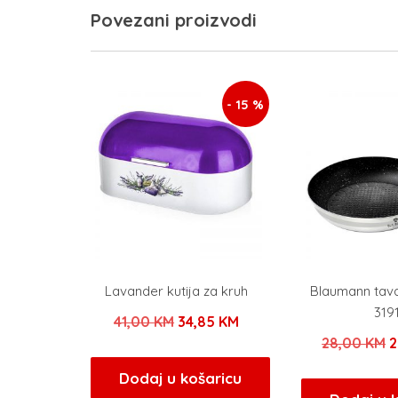
Povezani proizvodi
- 15 %
Lavander kutija za kruh
Blaumann tav
319
Izvorna
Trenutna
41,00
KM
34,85
KM
I
28,00
KM
2
cijena
cijena
c
bila
je:
Dodaj u košaricu
b