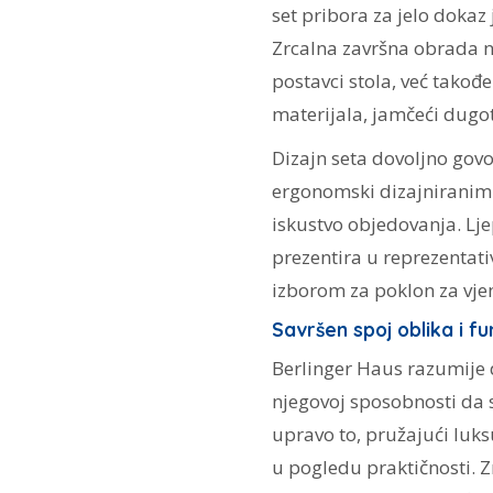
set pribora za jelo dokaz j
Zrcalna završna obrada 
postavci stola, već takođ
materijala, jamčeći dugot
Dizajn seta dovoljno govo
ergonomski dizajniranim
iskustvo objedovanja. Lj
prezentira u reprezentativ
izborom za poklon za vjen
Savršen spoj oblika i fu
Berlinger Haus razumije da
njegovoj sposobnosti da s
upravo to, pružajući lu
u pogledu praktičnosti. 