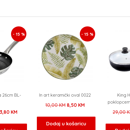
- 15 %
- 15 %
a 26cm BL-
In art keramički oval 0022
King H
1
poklopcem
Izvorna
Trenutna
10,00
KM
8,50
KM
zvorna
Trenutna
3,80
KM
29,00
cijena
cijena
ijena
cijena
bila
je:
Dodaj u košaricu
ila
je: