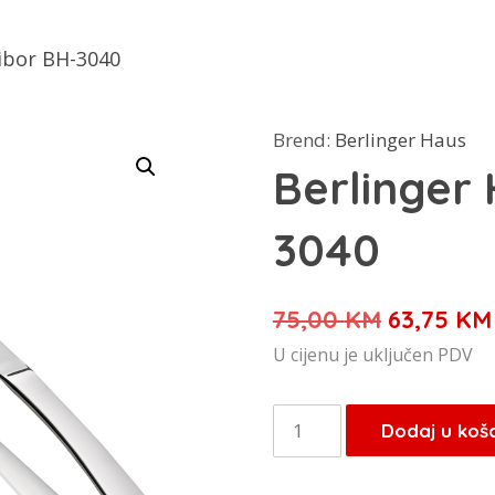
ibor BH-3040
Brend:
Berlinger Haus
Berlinger
3040
Izvorna
75,00
KM
63,75
KM
cijena
U cijenu je uključen PDV
bila
je:
Berlinger
Dodaj u koš
75,00 KM
Haus
pribor