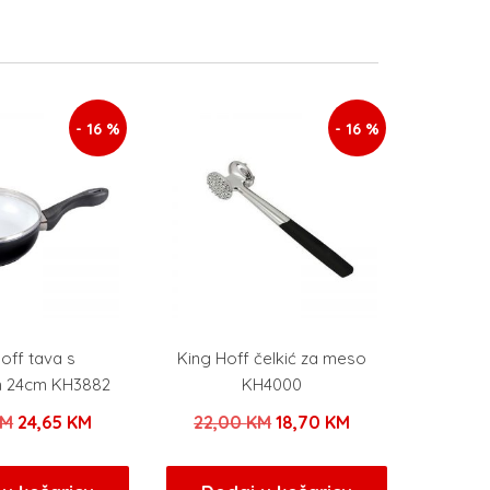
- 16 %
- 16 %
off tava s
King Hoff čelkić za meso
 24cm KH3882
KH4000
Izvorna
Trenutna
Izvorna
Trenutna
KM
24,65
KM
22,00
KM
18,70
KM
cijena
cijena
cijena
cijena
bila
je:
bila
je: