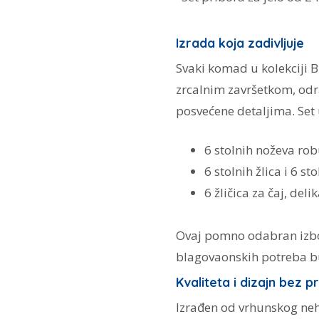
Izrada koja zadivljuje
Svaki komad u kolekciji 
zrcalnim završetkom, odr
posvećene detaljima. Set 
6 stolnih noževa ro
6 stolnih žlica i 6 st
6 žličica za čaj, del
Ovaj pomno odabran izbor
blagovaonskih potreba bu
Kvaliteta i dizajn bez 
Izrađen od vrhunskog neh