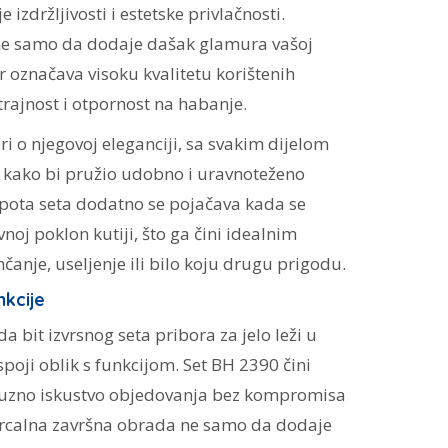
e izdržljivosti i estetske privlačnosti.
ne samo da dodaje dašak glamura vašoj
er označava visoku kvalitetu korištenih
rajnost i otpornost na habanje.
ri o njegovoj eleganciji, sa svakim dijelom
 kako bi pružio udobno i uravnoteženo
epota seta dodatno se pojačava kada se
noj poklon kutiji, što ga čini idealnim
čanje, useljenje ili bilo koju drugu prigodu.
nkcije
 bit izvrsnog seta pribora za jelo leži u
poji oblik s funkcijom. Set BH 2390 čini
ksuzno iskustvo objedovanja bez kompromisa
Zrcalna završna obrada ne samo da dodaje