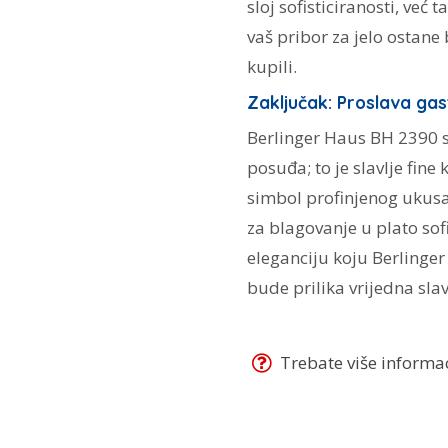
sloj sofisticiranosti, već
vaš pribor za jelo ostane
kupili.
Zaključak: Proslava ga
Berlinger Haus BH 2390 se
posuđa; to je slavlje fine
simbol profinjenog ukusa,
za blagovanje u plato sofis
eleganciju koju Berlinge
bude prilika vrijedna slav
Trebate više informaci