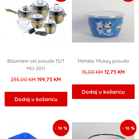
Blaumann set posuđa 15/1
Metalac Mickey posuda
MO-2011
Izvorna
Trenu
15,00
KM
12,75
KM
Izvorna
Trenutna
235,00
KM
199,75
KM
cijena
cijena
cijena
cijena
bila
je:
Dodaj u košaricu
bila
je:
Dodaj u košaricu
je:
12,75 
je:
199,75 KM.
15,00 KM.
235,00 KM.
- 16 %
- 16 %