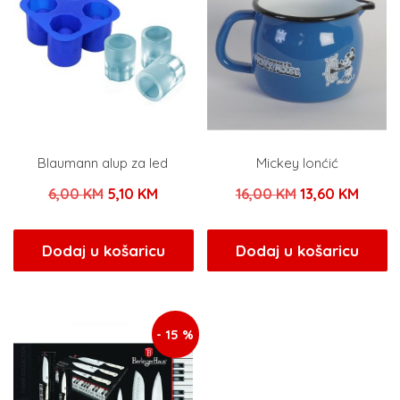
Blaumann alup za led
Mickey lonćić
Izvorna
Trenutna
Izvorna
Trenu
6,00
KM
5,10
KM
16,00
KM
13,60
KM
cijena
cijena
cijena
cijena
bila
je:
bila
je:
Dodaj u košaricu
Dodaj u košaricu
je:
5,10 KM.
je:
13,60 
6,00 KM.
16,00 KM.
- 15 %