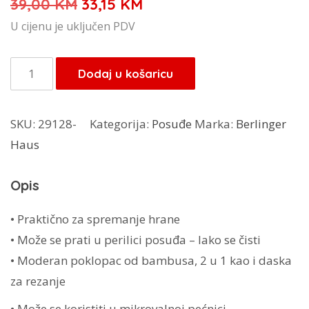
Izvorna
Trenutna
39,00
KM
33,15
KM
cijena
cijena
U cijenu je uključen PDV
bila
je:
je:
33,15 KM.
Berlinger
Dodaj u košaricu
39,00 KM.
Huas
kutija
SKU:
29128-
Kategorija:
Posuđe
Marka:
Berlinger
za
Haus
ručak
BH-
Opis
7207
količina
• Praktično za spremanje hrane
• Može se prati u perilici posuđa – lako se čisti
• Moderan poklopac od bambusa, 2 u 1 kao i daska
za rezanje
• Može se koristiti u
mikrovalnoj pećnici