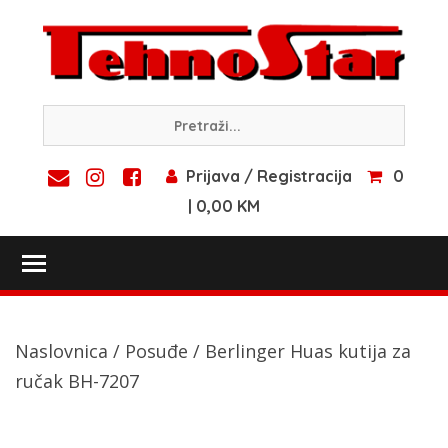
Skip
to
content
Prijava / Registracija
0
| 0,00 KM
Toggle main menu visibility
Naslovnica
/
Posuđe
/ Berlinger Huas kutija za
ručak BH-7207