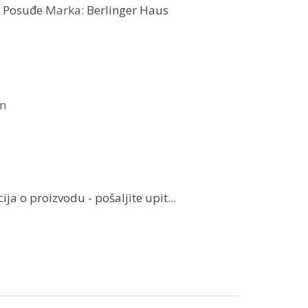
:
Posuđe
Marka:
Berlinger Haus
on
ja o proizvodu - pošaljite upit...