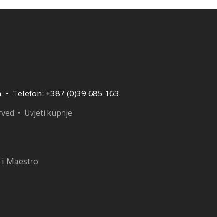
a • Telefon: +387 (0)39 685 163
erved •
Uvjeti kupnje
 i Maestro