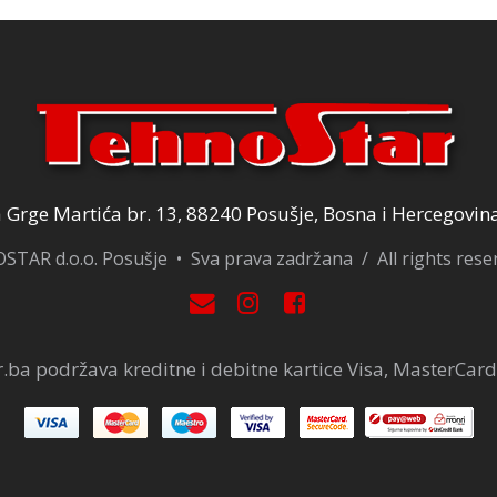
Grge Martića br. 13, 88240 Posušje, Bosna i Hercegovin
TAR d.o.o. Posušje • Sva prava zadržana / All rights res
.ba podržava kreditne i debitne kartice Visa, MasterCard