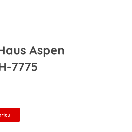
 Haus Aspen
BH-7775
renutna
ijena
e:
6,15 KM.
aricu