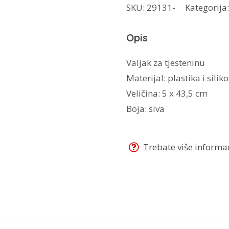
SKU:
29131-
Kategorija
oklagija
BH-
Opis
7775
količina
Valjak za tjesteninu
Materijal: plastika i silik
Veličina: 5 x 43,5 cm
Boja: siva
Trebate više informaci