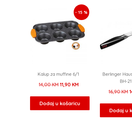
- 15 %
Kalup za muffine 6/1
Berlinger Hau
BH-21
Izvorna
Trenutna
14,00
KM
11,90
KM
I
16,90
KM
1
cijena
cijena
c
bila
je:
Dodaj u košaricu
b
Dodaj u 
je:
11,90 KM.
j
14,00 KM.
1