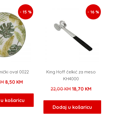
- 15 %
- 16 %
mički oval 0022
King Hoff čelkić za meso
KH4000
Izvorna
Trenutna
KM
8,50
KM
Izvorna
Trenutna
22,00
KM
18,70
KM
cijena
cijena
cijena
cijena
bila
je:
u košaricu
bila
je:
Dodaj u košaricu
je:
8,50 KM.
je:
18,70 KM.
10,00 KM.
22,00 KM.