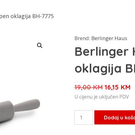
pen oklagija BH-7775
Brend:
Berlinger Haus
Berlinger
oklagija 
Izvorna
T
19,00
KM
16,15
KM
cijena
c
U cijenu je uključen PDV
bila
j
je:
1
Berlinger
Dodaj u koš
19,00 KM.
Haus
Aspen