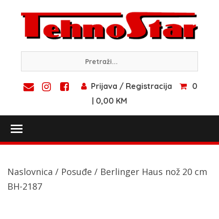
Skip
to
content
Prijava / Registracija
0
| 0,00 KM
Toggle main menu visibility
Naslovnica
/
Posuđe
/ Berlinger Haus nož 20 cm
BH-2187