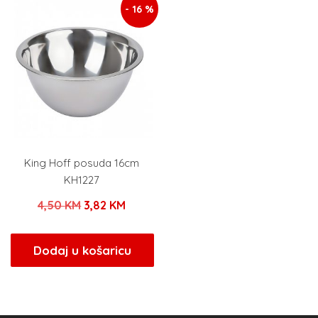
- 16 %
King Hoff posuda 16cm
KH1227
Izvorna
Trenutna
4,50
KM
3,82
KM
cijena
cijena
bila
je:
Dodaj u košaricu
je:
3,82 KM.
4,50 KM.