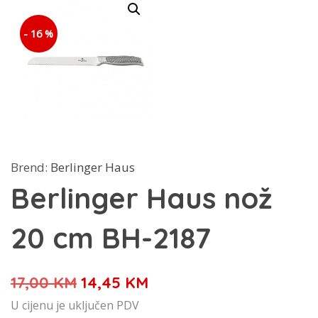
- 16 %
Brend:
Berlinger Haus
Berlinger Haus nož
20 cm BH-2187
Izvorna
Trenutna
17,00
KM
14,45
KM
cijena
cijena
U cijenu je uključen PDV