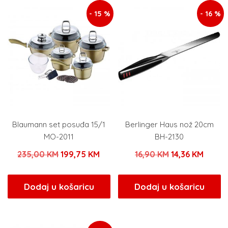
- 15 %
- 16 %
Blaumann set posuđa 15/1
Berlinger Haus nož 20cm
MO-2011
BH-2130
Izvorna
Trenutna
Izvorna
Trenu
235,00
KM
199,75
KM
16,90
KM
14,36
KM
cijena
cijena
cijena
cijena
bila
je:
bila
je:
Dodaj u košaricu
Dodaj u košaricu
je:
199,75 KM.
je:
14,36 
235,00 KM.
16,90 KM.