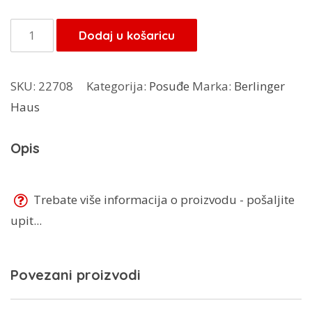
bila
je:
je:
14,45 KM.
Berlinger
Dodaj u košaricu
17,00 KM.
Haus
nož
SKU:
22708
Kategorija:
Posuđe
Marka:
Berlinger
20
Haus
cm
BH-
Opis
2187
količina
Trebate više informacija o proizvodu - pošaljite
upit...
Povezani proizvodi