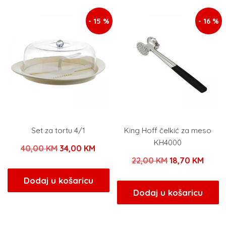
- 15 %
- 16 %
Set za tortu 4/1
King Hoff čelkić za meso
KH4000
Izvorna
Trenutna
40,00
KM
34,00
KM
Izvorna
Trenu
22,00
KM
18,70
KM
cijena
cijena
cijena
cijen
bila
je:
Dodaj u košaricu
bila
je:
Dodaj u košaricu
je:
34,00 KM.
je:
18,70
40,00 KM.
22,00 KM.